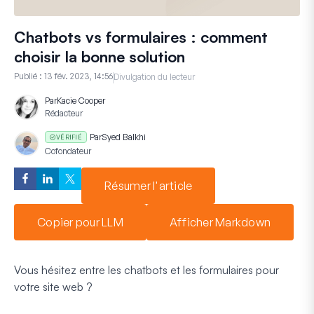
Chatbots vs formulaires : comment
choisir la bonne solution
Publié :
13 fév. 2023, 14:56
Divulgation du lecteur
Par
Kacie Cooper
Rédacteur
Par
Syed Balkhi
VÉRIFIÉ
Cofondateur
Résumer l'article
Copier pour LLM
Afficher Markdown
Vous hésitez entre les chatbots et les formulaires pour
votre site web ?