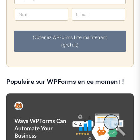
N
E
o
-
m
m
a
Obtenez WPForms Lite maintenant
i
(gratuit)
l
Populaire sur WPForms en ce moment !