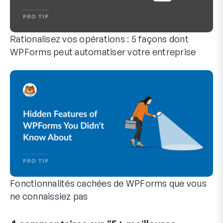
Rationalisez vos opérations : 5 façons dont
WPForms peut automatiser votre entreprise
WPForms peut vous aider à éliminer les étapes manuelles qui
Fonctionnalités cachées de WPForms que vous
ne connaissiez pas
Découvrez la puissance cachée de WPForms avec ces fonction
Que vous soyez un utilisateur expérimenté de WPForms ou qu