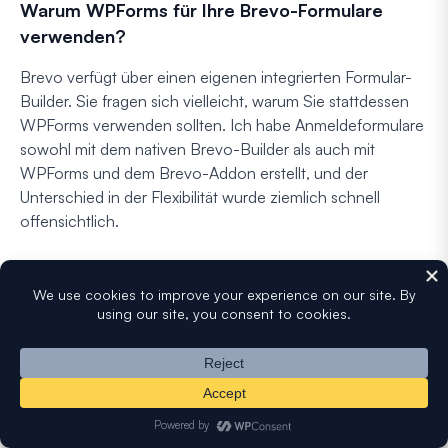
Warum WPForms für Ihre Brevo-Formulare
verwenden?
Brevo verfügt über einen eigenen integrierten Formular-
Builder. Sie fragen sich vielleicht, warum Sie stattdessen
WPForms verwenden sollten. Ich habe Anmeldeformulare
sowohl mit dem nativen Brevo-Builder als auch mit
WPForms und dem Brevo-Addon erstellt, und der
Unterschied in der Flexibilität wurde ziemlich schnell
offensichtlich.
Mit den nativen Formularen von Brevo sind Sie auf
grundlegende Anmeldefelder und einfache Stile
beschränkt. Wenn Sie mehrstufige Formulare,
Zahlungsabwicklung neben E-Mail-Anmeldungen,
bedingte Logik, die steuert, wer abonniert wird, oder
Lead-Formulare
für höhere Konversionsraten wünschen,
benötigen Sie einen dedizierten Formular-Builder.