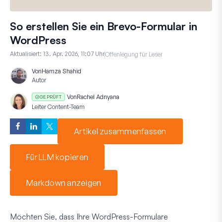
So erstellen Sie ein Brevo-Formular in
WordPress
Aktualisiert:
13. Apr. 2026, 11:07 Uhr
Offenlegung für Leser
Von
Hamza Shahid
Autor
Von
Rachel Adnyana
GEPRÜFT
Leiter Content-Team
Artikel zusammenfassen
Für LLM kopieren
Markdown anzeigen
Möchten Sie, dass Ihre WordPress-Formulare