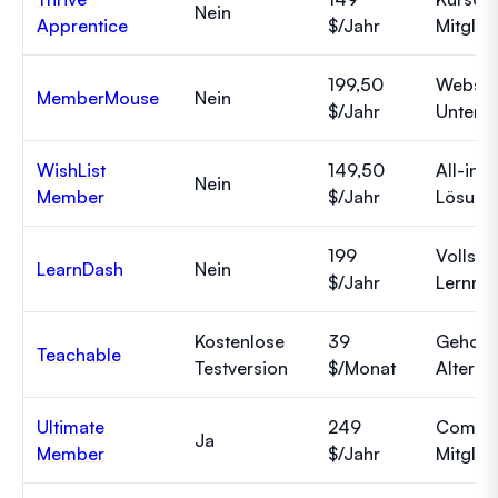
Nein
Apprentice
$/Jahr
Mitglie
199,50
Website
MemberMouse
Nein
$/Jahr
Untern
WishList
149,50
All-in-
Nein
Member
$/Jahr
Lösung
199
Vollstä
LearnDash
Nein
$/Jahr
Lernma
Kostenlose
39
Gehost
Teachable
Testversion
$/Monat
Alterna
Ultimate
249
Communi
Ja
Member
$/Jahr
Mitglie