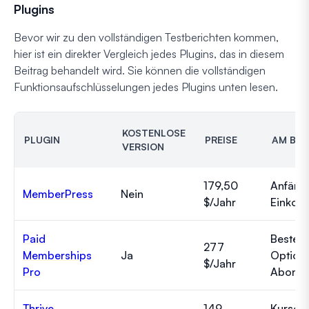
Plugins
Bevor wir zu den vollständigen Testberichten kommen,
hier ist ein direkter Vergleich jedes Plugins, das in diesem
Beitrag behandelt wird. Sie können die vollständigen
Funktionsaufschlüsselungen jedes Plugins unten lesen.
KOSTENLOSE
PLUGIN
PREISE
AM BES
VERSION
179,50
Anfäng
MemberPress
Nein
$/Jahr
Einkom
Paid
Beste k
277
Memberships
Ja
Option,
$/Jahr
Pro
Abonne
Thrive
149
Kursori