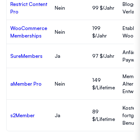
Restrict Content
Blogge
Nein
99 $/Jahr
Pro
Verlag
WooCommerce
199
Etablier
Nein
Memberships
$/Jahr
WooCo
Anfäng
SureMembers
Ja
97 $/Jahr
Paywall
Member
149
aMember Pro
Nein
Alternat
$/Lifetime
Entwick
Kostenl
89
s2Member
Ja
fortges
$/Lifetime
Benutz