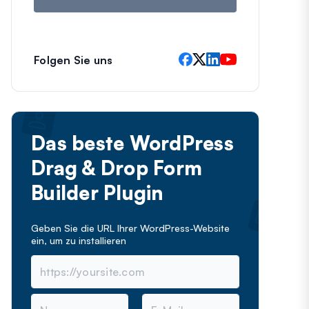
Folgen Sie uns
Das beste WordPress
Drag & Drop Form
Builder Plugin
Geben Sie die URL Ihrer WordPress-Website
ein, um
zu installieren
N
E