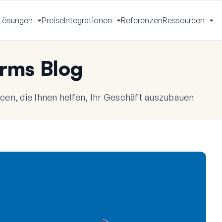
Lösungen
Preise
Integrationen
Referenzen
Ressourcen
Menü
Menü
Menü
Me
mschalten
umschalten
umschalten
um
rms Blog
en, die Ihnen helfen, Ihr Geschäft auszubauen