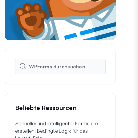
Beliebte Ressourcen
Schneller und intelligenter Formulare
So erstellen
erstellen: Bedingte Logik für das
WordPress-