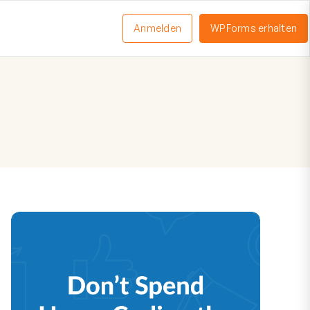
Anmelden
WPForms erhalten
nü
schalten