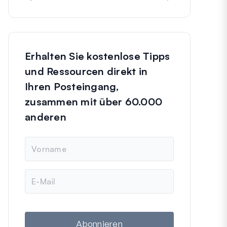
Erhalten Sie kostenlose Tipps
und Ressourcen direkt in
Ihren Posteingang,
zusammen mit über 60.000
anderen
N
a
m
e
E
-
M
a
i
l
Abonnieren