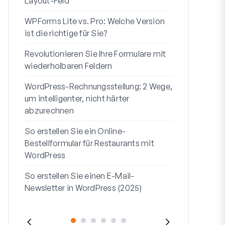
Layout-Feld
Benutzerregi
WPForms Lite vs. Pro: Welche Version
WPForms Wo
ist die richtige für Sie?
Ohne Code 
Revolutionieren Sie Ihre Formulare mit
7 beste Form
wiederholbaren Feldern
Logik
WordPress-Rechnungsstellung: 2 Wege,
So starten S
um intelligenter, nicht härter
bis Ende
abzurechnen
So erstellen
So erstellen Sie ein Online-
Formular in
Bestellformular für Restaurants mit
Adresszeile 1
WordPress
sie verwend
So erstellen Sie einen E-Mail-
Newsletter in WordPress (2025)