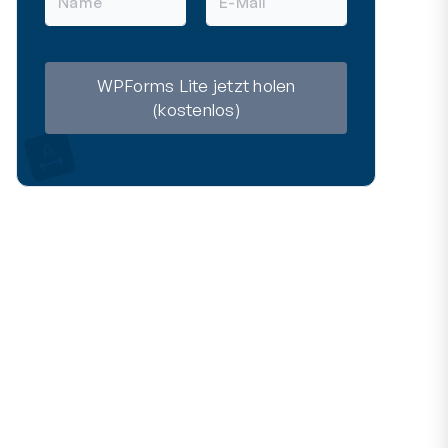
a
-
m
M
e
a
i
l
WPForms Lite jetzt holen
(kostenlos)