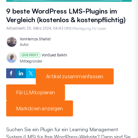
9 beste WordPress LMS-Plugins im
Vergleich (kostenlos & kostenpflichtig)
Aktualisiert:
20. März 2024, 04:43 Uhr
Offenlegung für Leser
Von
Hamza Shahid
Autor
Von
Syed Balkhi
GEPRÜFT
Mitbegründer
Artikel zusammenfassen
Für LLM kopieren
Markdown anzeigen
Suchen Sie ein Plugin für ein Learning Management
System (LMS) für Ihre WordPress-Website? Dann sind Sie