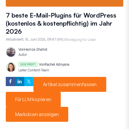
7 beste E-Mail-Plugins für WordPress
(kostenlos & kostenpflichtig) im Jahr
2026
Aktualisiert:
15. Juni 2026, 09:47 Uhr
Offenlegung für Leser
Von
Hamza Shahid
Autor
Von
Rachel Adnyana
GEPRÜFT
Leiter Content-Team
Artikel zusammenfassen
Für LLM kopieren
Markdown anzeigen