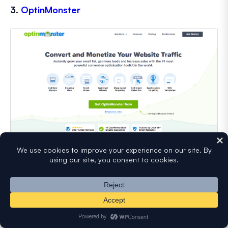
3.
OptinMonster
OptinMonster
konzentriert sich auf ein bestimmtes E-
Mail-Ziel: das Wachstum Ihrer Abonnentenliste, indem
Website-Besucher zu E-Mail-Abonnenten konvertiert
werden.
Im Gegensatz zu Formular-Plugins oder Zustellungstools