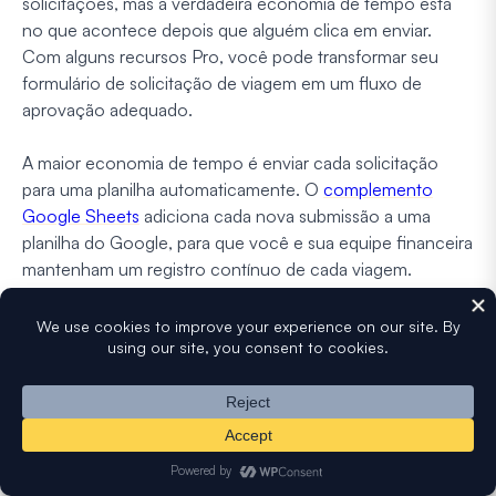
solicitações, mas a verdadeira economia de tempo está
no que acontece depois que alguém clica em enviar.
Com alguns recursos Pro, você pode transformar seu
formulário de solicitação de viagem em um fluxo de
aprovação adequado.
A maior economia de tempo é enviar cada solicitação
para uma planilha automaticamente. O
complemento
Google Sheets
adiciona cada nova submissão a uma
planilha do Google, para que você e sua equipe financeira
mantenham um registro contínuo de cada viagem.
Se suas aprovações precisarem de um aval formal, você
pode
coletar uma assinatura digital
diretamente no
formulário, para que um gerente possa aprovar uma
viagem de qualquer dispositivo sem imprimir nada.
Você também pode revisar solicitações sem sair do
WordPress. Cada submissão é salva em
WPForms »