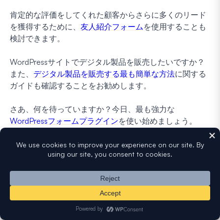
肯定的な評価をしてくれた顧客からさらに多くのリード
を獲得するために、
友人紹介フォーム
を使用することも
検討できます。
WordPressサイトでデジタル製品を販売したいですか？
また、
デジタル製品を販売する最も簡単な方法
に関する
ガイドも確認することをお勧めします。
さあ、何を待っていますか？今日、最も強力な
WordPressフォームプラグイン
を使い始めましょう。
WPForms Proには、複数の無料アンケートテンプレート
が付属しています。
そして忘れないでください、この記事が気に入ったら、
Facebook
と
Twitter
でフォローしてください。
開示
：当社のコンテンツは読者によってサポートされています。これは、
一部のリンクをクリックすると、手数料が発生する可能性があることを意
味します。
WPFormsがどのように資金調達されているか、なぜそれが重