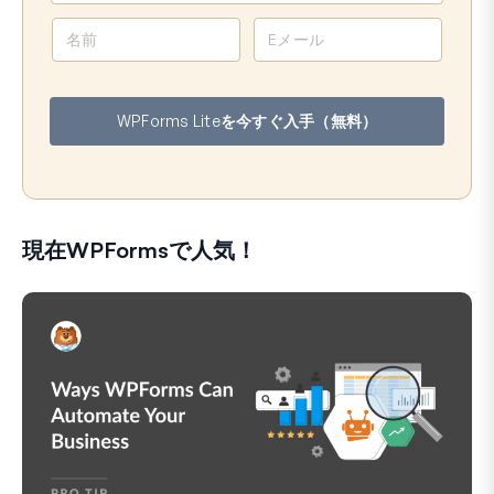
名
メ
前
ー
ル
ア
WPForms Liteを今すぐ入手（無料）
ド
レ
ス
現在WPFormsで人気！