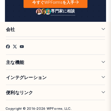
今すぐWPFormsを入手
専門家に相談
会社
採用情報
アフィリエイト
お客様の声
ブログ
お問い合わせ
FTC開示
プレス
主な機能
オンラインフォームビルダー
複数ページフォーム
インテグレーション
条件付きロジック
リピーターフィールド
会話型フォーム
PDF生成
Mailchimp
Slack
便利なリンク
フォームランディングページ
投稿送信
Google Sheets
Brevo
エントリー管理
署名フォーム
Salesforce
Stripe
サポート
WP Mail SMTP
フォーム放棄
スパム保護
HubSpot
PayPal
Copyright © 2016-2026 WPForms, LLC.
ドキュメント
WPConsent