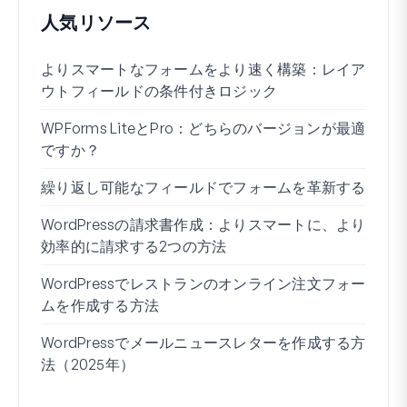
人気リソース
よりスマートなフォームをより速く構築：レイア
Wo
ウトフィールドの条件付きロジック
る方
WPForms LiteとPro：どちらのバージョンが最適
WP
ですか？
接続
繰り返し可能なフィールドでフォームを革新する
条件
ー7
WordPressの請求書作成：よりスマートに、より
効率的に請求する2つの方法
ブロ
WordPressでレストランのオンライン注文フォー
Wo
ムを作成する方法
方法
WordPressでメールニュースレターを作成する方
住所
法（2025年）