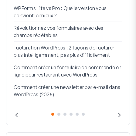
Int
WPForms Lite vs Pro : Quelle version vous
Conn
convient le mieux ?
7 me
Révolutionnez vos formulaires avec des
logi
champs répétables
Comm
Facturation WordPress : 2 façons de facturer
Comm
plus intelligemment, pas plus difficilement
étap
Comment créer un formulaire de commande en
Lign
ligne pour restaurant avec WordPress
serv
Comment créer une newsletter par e-mail dans
WordPress (2025)