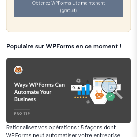
Obtenez WPForms Lite maintenant
i
(gratuit)
l
Populaire sur WPForms en ce moment !
Rationalisez vos opérations : 5 façons dont
WPForms peut automatiser votre entreprise