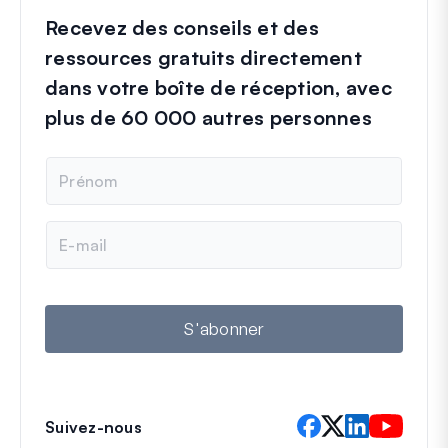
Recevez des conseils et des
ressources gratuits directement
dans votre boîte de réception, avec
plus de 60 000 autres personnes
N
o
m
E
-
m
a
i
l
S'abonner
Suivez-nous