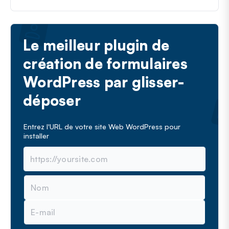
Le meilleur plugin de
création de formulaires
WordPress par glisser-
déposer
Entrez l'URL de votre site Web WordPress pour
installer
N
o
m
E
-
m