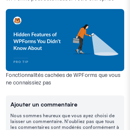
WPForms peut vous aider à éliminer les étapes manuelles qui
Fonctionnalités cachées de WPForms que vous
ne connaissiez pas
Découvrez la puissance cachée de WPForms avec ces fonction
Que vous soyez un utilisateur expérimenté de WPForms ou qu
Ajouter un commentaire
Nous sommes heureux que vous ayez choisi de
laisser un commentaire. N'oubliez pas que tous
les commentaires sont modérés conformément à