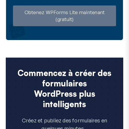
a
i
l
Obtenez WPForms Lite maintenant
(gratuit)
Commencez à créer des
formulaires
WordPress plus
intelligents
Créez et publiez des formulaires en
quelques minutes...