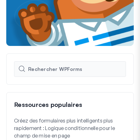
Ressources populaires
Créez des formulaires plus intelligents plus
Comm
rapidement : Logique conditionnelle pour le
d'in
champ de mise en page