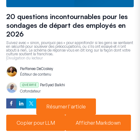
20 questions incontournables pour les
sondages de départ des employés en
2026
Suivez avec « sinon, pourquoi pas » pour approfondir si les gens se sentaient
en sécurité pour soulever des préoccupations, ou s'ils ont essayé et n'ont
abouti à rien. Le schéma de réponse vous en dit long sur la façon dont votre
culture soutient la franchise.
Divulgation du lecteur
Par
Renee DeCoskey
Éditeur de contenu
Par
Syed Balkhi
VÉRIFIÉ
Cofondateur
Résumer l'article
Copier pour LLM
Afficher Markdown