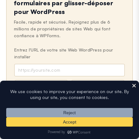
formulaires par glisser-déposer
pour WordPress
Facile, rapide et sécurisé. Rejoignez plus de 6
millions de propriétaires de sites Web qui font
confiance à WPForms.
Entrez l'URL de votre site Web WordPress pour
installer
N
E
o
-
m
m
a
Obtenez WPForms Lite maintenant
i
(gratuit)
l