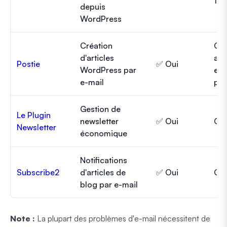
10 
depuis
WordPress
Création
Gra
d'articles
av
Postie
✅ Oui
WordPress par
ext
e-mail
pay
Gestion de
Le Plugin
newsletter
✅ Oui
Gra
Newsletter
économique
Notifications
Subscribe2
d'articles de
✅ Oui
Gra
blog par e-mail
Note :
La plupart des problèmes d'e-mail nécessitent de