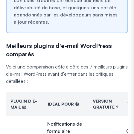
confuses, d'autres ont échoué aux tests de
délivrabilité de base, et quelques-uns ont été
abandonnés par les développeurs sans mises
à jour récentes.
Meilleurs plugins d'e-mail WordPress
comparés
Voici une comparaison côte à côte des 7 meilleurs plugins
d'e-mail WordPress avant d'entrer dans les critiques
détaillées :
PLUGIN D'E-
VERSION
IDÉAL POUR 👍
TAR
MAIL 📧
GRATUITE ?
Notifications de
formulaire
Gra