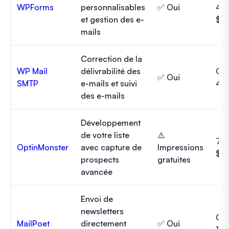
WPForms
personnalisables
✅ Oui
49
et gestion des e-
$/a
mails
Correction de la
WP Mail
délivrabilité des
Gra
✅ Oui
SMTP
e-mails et suivi
49 
des e-mails
Développement
de votre liste
⚠️
7 $
OptinMonster
avec capture de
Impressions
$/m
prospects
gratuites
avancée
Envoi de
newsletters
Gra
MailPoet
directement
✅ Oui