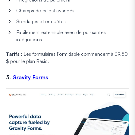
Champs de calcul avancés
Sondages et enquêtes
Facilement extensible avec de puissantes
intégrations
Tarifs :
Les formulaires Formidable commencent à 39,50
$ pour le plan Basic.
3.
Gravity Forms