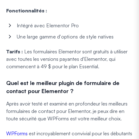
Fonctionnalités :
Intégré avec Elementor Pro
Une large gamme d'options de style natives
Tarifs :
Les formulaires Elementor sont gratuits à utiliser
avec toutes les versions payantes d'Elementor, qui
commencent à 49 $ pour le plan Essential.
Quel est le meilleur plugin de formulaire de
contact pour Elementor ?
Après avoir testé et examiné en profondeur les meilleurs
formulaires de contact pour Elementor, je peux dire en
toute sécurité que WPForms est votre meilleur choix.
WPForms
est incroyablement convivial pour les débutants