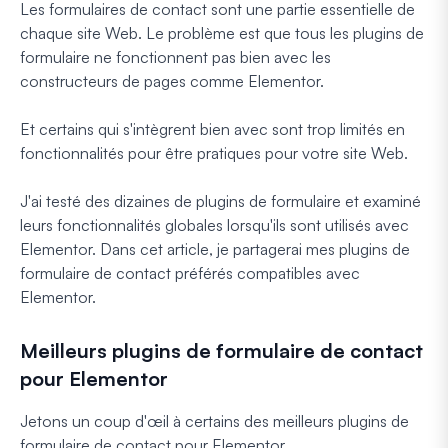
Les formulaires de contact sont une partie essentielle de
chaque site Web. Le problème est que tous les plugins de
formulaire ne fonctionnent pas bien avec les
constructeurs de pages comme Elementor.
Et certains qui s'intègrent bien avec sont trop limités en
fonctionnalités pour être pratiques pour votre site Web.
J'ai testé des dizaines de plugins de formulaire et examiné
leurs fonctionnalités globales lorsqu'ils sont utilisés avec
Elementor. Dans cet article, je partagerai mes plugins de
formulaire de contact préférés compatibles avec
Elementor.
Meilleurs plugins de formulaire de contact
pour Elementor
Jetons un coup d'œil à certains des meilleurs plugins de
formulaire de contact pour Elementor.