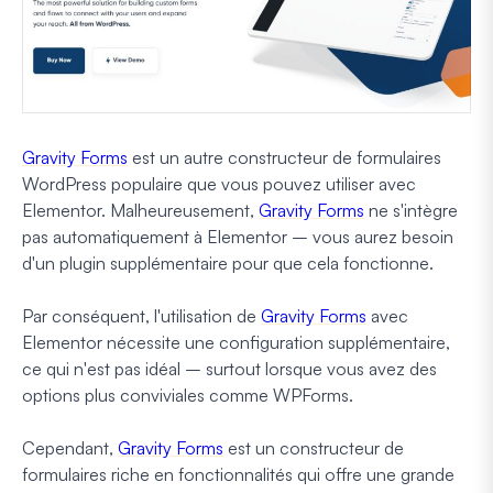
Gravity Forms
est un autre constructeur de formulaires
WordPress populaire que vous pouvez utiliser avec
Elementor. Malheureusement,
Gravity Forms
ne s'intègre
pas automatiquement à Elementor – vous aurez besoin
d'un plugin supplémentaire pour que cela fonctionne.
Par conséquent, l'utilisation de
Gravity Forms
avec
Elementor nécessite une configuration supplémentaire,
ce qui n'est pas idéal – surtout lorsque vous avez des
options plus conviviales comme WPForms.
Cependant,
Gravity Forms
est un constructeur de
formulaires riche en fonctionnalités qui offre une grande