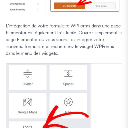
L'intégration de votre formulaire WPForms dans une page
Elementor est également très facile. Ouvrez simplement la
page Elementor où vous souhaitez intégrer votre
nouveau formulaire et recherchez le widget WPForms
dans le menu des widgets.