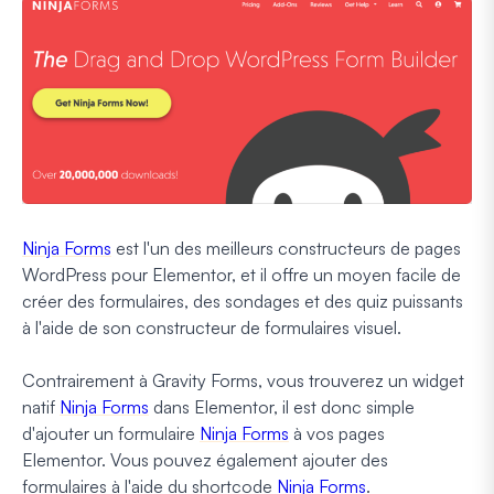
Ninja Forms
est l'un des meilleurs constructeurs de pages
WordPress pour Elementor, et il offre un moyen facile de
créer des formulaires, des sondages et des quiz puissants
à l'aide de son constructeur de formulaires visuel.
Contrairement à Gravity Forms, vous trouverez un widget
natif
Ninja Forms
dans Elementor, il est donc simple
d'ajouter un formulaire
Ninja Forms
à vos pages
Elementor. Vous pouvez également ajouter des
formulaires à l'aide du shortcode
Ninja Forms
.