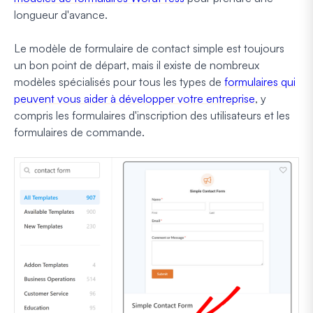
longueur d'avance.
Le modèle de formulaire de contact simple est toujours
un bon point de départ, mais il existe de nombreux
modèles spécialisés pour tous les types de
formulaires qui
peuvent vous aider à développer votre entreprise
, y
compris les formulaires d'inscription des utilisateurs et les
formulaires de commande.