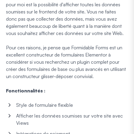
pour moi est la possibilité d'afficher toutes les données
soumises sur le frontend de votre site. Vous ne faites
donc pas que collecter des données, mais vous avez
également beaucoup de liberté quant à la manière dont
vous souhaitez afficher ces données sur votre site Web.
Pour ces raisons, je pense que Formidable Forms est un
excellent constructeur de formulaires Elementor à
considérer si vous recherchez un plugin complet pour
créer des formulaires de base ou plus avancés en utilisant
un constructeur glisser-déposer convivial.
Fonctionnalités :
Style de formulaire flexible
Afficher les données soumises sur votre site avec
Views
Intégrations de paiement