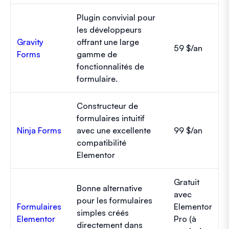
Plugin convivial pour
les développeurs
Gravity
offrant une large
59 $/an
Forms
gamme de
fonctionnalités de
formulaire.
Constructeur de
formulaires intuitif
Ninja Forms
avec une excellente
99 $/an
compatibilité
Elementor
Gratuit
Bonne alternative
avec
pour les formulaires
Formulaires
Elementor
simples créés
Elementor
Pro (à
directement dans