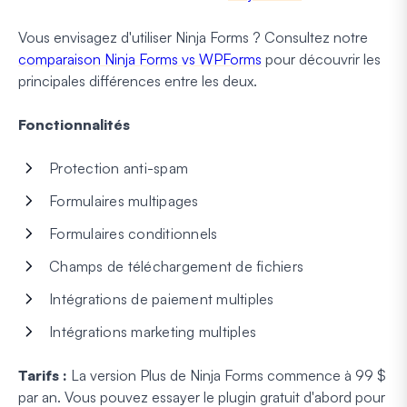
Vous envisagez d'utiliser Ninja Forms ? Consultez notre
comparaison Ninja Forms vs WPForms
pour découvrir les
principales différences entre les deux.
Fonctionnalités
Protection anti-spam
Formulaires multipages
Formulaires conditionnels
Champs de téléchargement de fichiers
Intégrations de paiement multiples
Intégrations marketing multiples
Tarifs :
La version Plus de Ninja Forms commence à 99 $
par an. Vous pouvez essayer le plugin gratuit d'abord pour