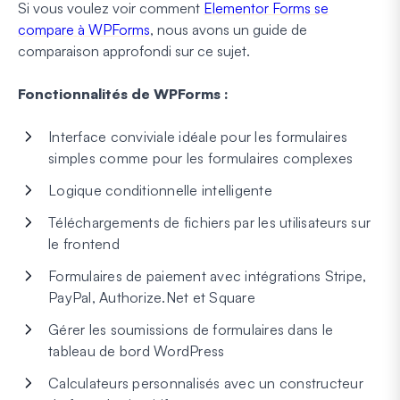
Si vous voulez voir comment
Elementor Forms se
compare à WPForms
, nous avons un guide de
comparaison approfondi sur ce sujet.
Fonctionnalités de WPForms :
Interface conviviale idéale pour les formulaires
simples comme pour les formulaires complexes
Logique conditionnelle intelligente
Téléchargements de fichiers par les utilisateurs sur
le frontend
Formulaires de paiement avec intégrations Stripe,
PayPal, Authorize.Net et Square
Gérer les soumissions de formulaires dans le
tableau de bord WordPress
Calculateurs personnalisés avec un constructeur