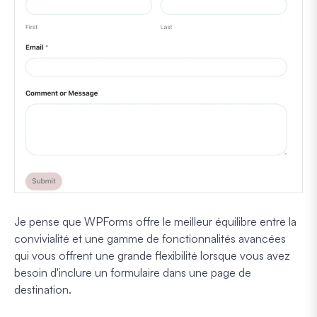
Je pense que WPForms offre le meilleur équilibre entre la
convivialité et une gamme de fonctionnalités avancées
qui vous offrent une grande flexibilité lorsque vous avez
besoin d'inclure un formulaire dans une page de
destination.