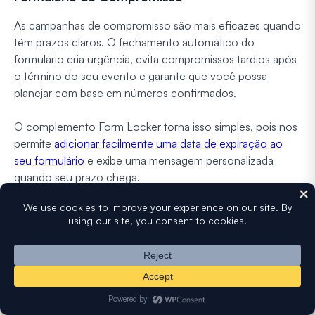
As campanhas de compromisso são mais eficazes quando
têm prazos claros. O fechamento automático do
formulário cria urgência, evita compromissos tardios após
o término do seu evento e garante que você possa
planejar com base em números confirmados.
O complemento Form Locker torna isso simples, pois nos
permite
adicionar facilmente uma data de expiração ao
seu formulário
e exibe uma mensagem personalizada
quando seu prazo chega.
No painel
Configurações
no construtor de formulários,
clique em
Form Locker
e, em seguida, ative
Agendamento de formulário
.