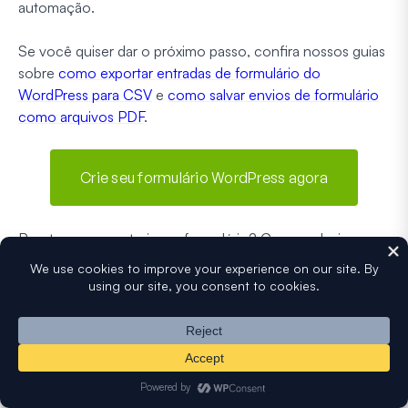
automação.
Se você quiser dar o próximo passo, confira nossos guias
sobre
como exportar entradas de formulário do
WordPress para CSV
e
como salvar envios de formulário
como arquivos PDF
.
Crie seu formulário WordPress agora
Pronto para construir seu formulário? Comece hoje
mesmo com o plugin construtor de formulários
WordPress mais fácil.
WPForms Pro
inclui muitos modelos
gratuitos e oferece uma garantia de devolução do
dinheiro em 14 dias.
Se este artigo ajudou você, por favor, siga-nos no
Facebook
e
Twitter
para mais tutoriais e guias gratuitos do