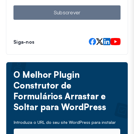
l
Subscrever
Siga-nos
O Melhor Plugin
Construtor de
Formulários Arrastar e
Soltar para WordPress
Introduza o URL do seu site WordPress para instalar