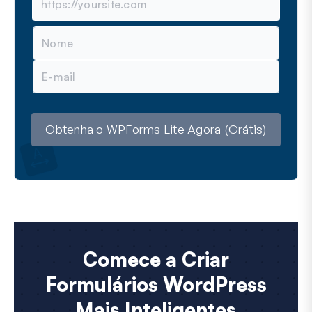
N
o
m
E
e
m
a
i
l
Obtenha o WPForms Lite Agora (Grátis)
Comece a Criar
Formulários WordPress
Mais Inteligentes