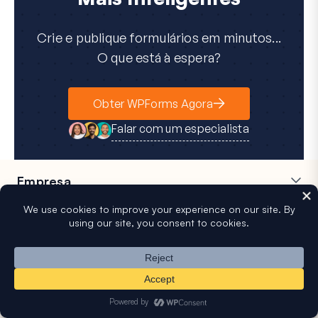
Crie e publique formulários em minutos...
O que está à espera?
Obter WPForms Agora
Falar com um especialista
Empresa
Carreiras
Afiliados
Testemunhos
Blog
Contacto
Divulgação FTC
Imprensa
Principais Funcionalidades
Construtor de Formulários
Formulários de Várias
Online
Páginas