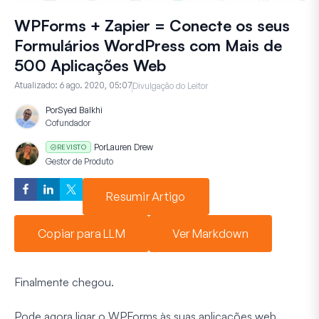
WPForms + Zapier = Conecte os seus
Formulários WordPress com Mais de
500 Aplicações Web
Atualizado:
6 ago. 2020, 05:07
Divulgação do Leitor
Por
Syed Balkhi
Cofundador
Por
Lauren Drew
REVISTO
Gestor de Produto
Resumir Artigo
Copiar para LLM
Ver Markdown
Finalmente chegou.
Pode agora ligar o WPForms às suas aplicações web