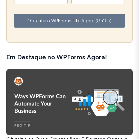
o
m
m
a
e
i
Obtenha o WPForms Lite Agora (Grátis)
l
Em Destaque no WPForms Agora!