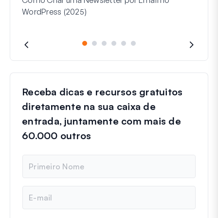
Como Criar uma Newsletter por Email no
Que
WordPress (2025)
Receba dicas e recursos gratuitos
diretamente na sua caixa de
entrada, juntamente com mais de
60.000 outros
N
o
m
e
E
m
a
i