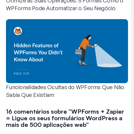
Otimize as Suas Operações: 5 Formas Como o
WPForms Pode Automatizar o Seu Negócio
O WPForms pode ajudá-lo a eliminar os passos manuais q
Funcionalidades Ocultas do WPForms Que Não
Sabia Que Existiam
Descubra o poder oculto do WPForms com estas funcionalid
Quer seja um utilizador experiente do WPForms ou esteja a
16 comentários sobre “
WPForms + Zapier
= Ligue os seus formulários WordPress a
mais de 500 aplicações web
”