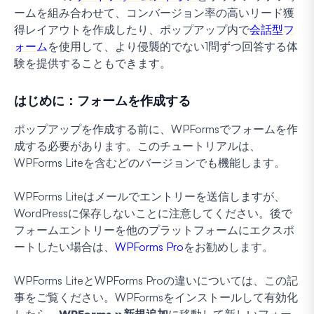
ームを組み合わせて、コンバージョン率の高いリード獲
得レイアウトを作成したり、ポップアップ内で
会話型フ
ォーム
を使用して、より侵襲的でない1問ずつ回答する体
験を提供することもできます。
はじめに：フォームを作成する
ポップアップを作成する前に、WPFormsでフォームを作
成する必要があります。このチュートリアルは、
WPForms Liteを含むどのバージョンでも機能します。
WPForms Liteはメールでエントリーを送信しますが、
WordPressに保存しないことに注意してください。後で
フォームエントリーを他のプラットフォームにエクスポ
ートしたい場合は、
WPForms Pro
をお勧めします。
WPForms LiteとWPForms Proの違いについては、この記
事をご覧ください。WPFormsをインストールして有効化
したら、
WPForms »新規追加
に移動して新しいフォー