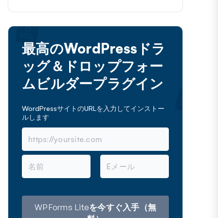
最高のWordPressドラ
ッグ＆ドロップフォー
ムビルダープラグイン
WordPressサイトのURLを入力してインストー
ルします
名
メ
前
ー
ル
ア
ド
レ
WPForms Liteを今すぐ入手（無
ス