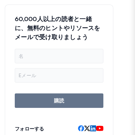
60,000人以上の読者と一緒
に、無料のヒントやリソースを
メールで受け取りましょう
名
前
メ
ー
ル
ア
ド
レ
購読
ス
フォローする