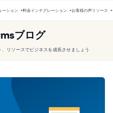
ューション
料金
インテグレーション
お客様の声
リソース
メ
メ
ニ
ニ
ュ
ュ
rmsブログ
ー
ー
を
を
切
切
ヒント、リソースでビジネスを成長させましょう
り
り
替
替
え
え
る
る