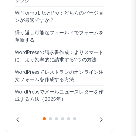
ジック
WPForms 
WPForms LiteとPro：どちらのバージョ
ドなしで接
ンが最適ですか？
条件付きロ
繰り返し可能なフィールドでフォームを
ムビルダー7
革新する
ブログの始
WordPressの請求書作成：よりスマート
WordPre
に、より効率的に請求する2つの方法
作成する方
WordPressでレストランのオンライン注
住所1と住所
文フォームを作成する方法
WordPressでメールニュースレターを作
成する方法（2025年）