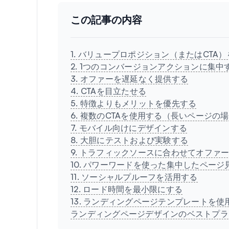
この記事の内容
1. バリュープロポジション（またはCT
2. 1つのコンバージョンアクションに集中
3. オファーを遅延なく提供する
4. CTAを目立たせる
5. 特徴よりもメリットを優先する
6. 複数のCTAを使用する（長いページの
7. モバイル向けにデザインする
8. 大胆にテストおよび実験する
9. トラフィックソースに合わせてオファ
10. パワーワードを使った集中したペー
11. ソーシャルプルーフを活用する
12. ロード時間を最小限にする
13. ランディングページテンプレートを使
ランディングページデザインのベストプラク