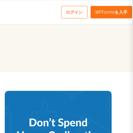
ログイン
WPFormsを入手
メ
ニ
ュ
ー
を
切
り
替
え
る