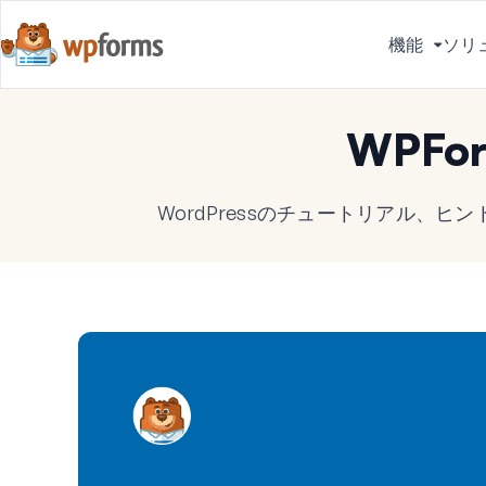
機能
ソリ
メ
ニ
ュ
WPFo
ー
を
切
WordPressのチュートリアル、
り
替
え
る