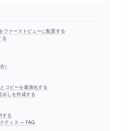
A）をファーストビューに配置する
する
場合）
ーとコピーを最適化する
ジ見出しを作成する
用する
ティス – FAQ