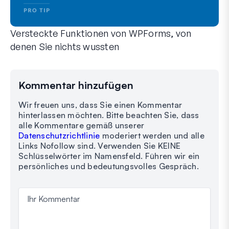
Versteckte Funktionen von WPForms, von
denen Sie nichts wussten
Entdecken Sie die verborgene Kraft von WPForms mit diesen 
Ob Sie ein erfahrener WPForms-Benutzer sind oder gerade er
Kommentar hinzufügen
Wir freuen uns, dass Sie einen Kommentar
hinterlassen möchten. Bitte beachten Sie, dass
alle Kommentare gemäß unserer
Datenschutzrichtlinie
moderiert werden und alle
Links Nofollow sind. Verwenden Sie KEINE
Schlüsselwörter im Namensfeld. Führen wir ein
persönliches und bedeutungsvolles Gespräch.
Ihr Kommentar