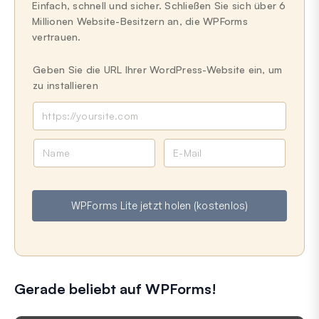
Einfach, schnell und sicher. Schließen Sie sich über 6
Millionen Website-Besitzern an, die WPForms
vertrauen.
Geben Sie die URL Ihrer WordPress-Website ein, um
zu installieren
N
E
a
-
m
M
e
a
WPForms Lite jetzt holen (kostenlos)
i
l
Gerade beliebt auf WPForms!