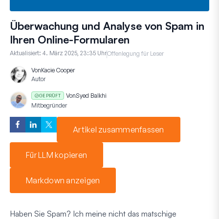
Überwachung und Analyse von Spam in
Ihren Online-Formularen
Aktualisiert:
4. März 2025, 23:35 Uhr
Offenlegung für Leser
Von
Kacie Cooper
Autor
Von
Syed Balkhi
GEPRÜFT
Mitbegründer
Artikel zusammenfassen
Für LLM kopieren
Markdown anzeigen
Haben Sie Spam? Ich meine nicht das matschige