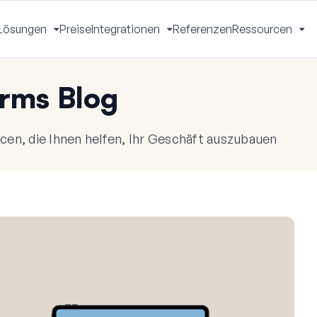
Lösungen
Preise
Integrationen
Referenzen
Ressourcen
Menü
Menü
Menü
Me
mschalten
umschalten
umschalten
um
rms Blog
en, die Ihnen helfen, Ihr Geschäft auszubauen