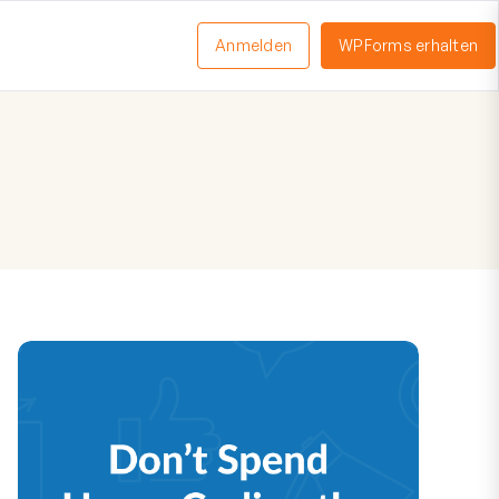
Anmelden
WPForms erhalten
nü
schalten