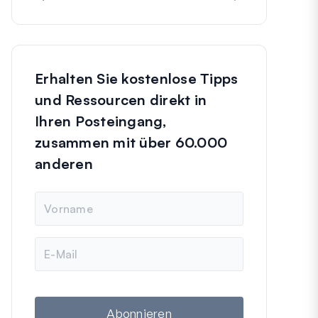
Erhalten Sie kostenlose Tipps
und Ressourcen direkt in
Ihren Posteingang,
zusammen mit über 60.000
anderen
N
a
m
e
E
-
M
a
i
l
Abonnieren