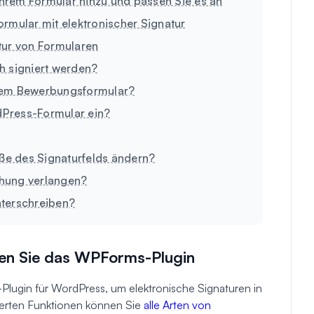
 Ihrem Formular hinzu und passen Sie es an
formular mit elektronischer Signatur
tur von Formularen
h signiert werden?
einem Bewerbungsformular?
rdPress-Formular ein?
öße des Signaturfelds ändern?
ichung verlangen?
nterschreiben?
ieren Sie das WPForms-Plugin
Plugin für WordPress, um elektronische Signaturen in
terten Funktionen können Sie
alle Arten von