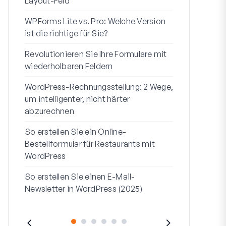
Layout-Feld
Benutzerregi
WPForms Lite vs. Pro: Welche Version
WPForms Wo
ist die richtige für Sie?
Ohne Code 
Revolutionieren Sie Ihre Formulare mit
7 beste Form
wiederholbaren Feldern
Logik
WordPress-Rechnungsstellung: 2 Wege,
So starten S
um intelligenter, nicht härter
bis Ende
abzurechnen
So erstellen
So erstellen Sie ein Online-
Formular in
Bestellformular für Restaurants mit
Adresszeile 1
WordPress
sie verwend
So erstellen Sie einen E-Mail-
Newsletter in WordPress (2025)