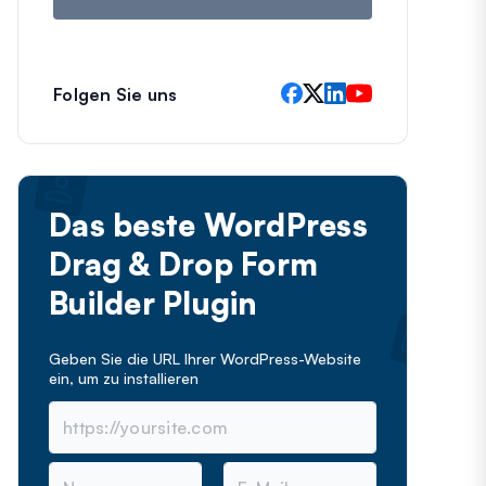
Folgen Sie uns
Das beste WordPress
Drag & Drop Form
Builder Plugin
Geben Sie die URL Ihrer WordPress-Website
ein, um
zu installieren
N
E