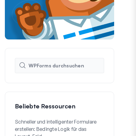
Beliebte Ressourcen
Schneller und intelligenter Formulare
So erstellen
erstellen: Bedingte Logik für das
WordPress-