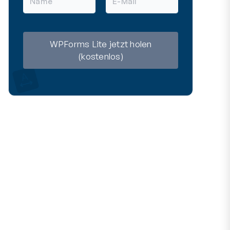
a
-
m
M
e
a
i
l
WPForms Lite jetzt holen
(kostenlos)