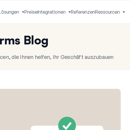
Lösungen
Preise
Integrationen
Referenzen
Ressourcen
Menü
Menü
Menü
Me
mschalten
umschalten
umschalten
um
rms Blog
en, die Ihnen helfen, Ihr Geschäft auszubauen