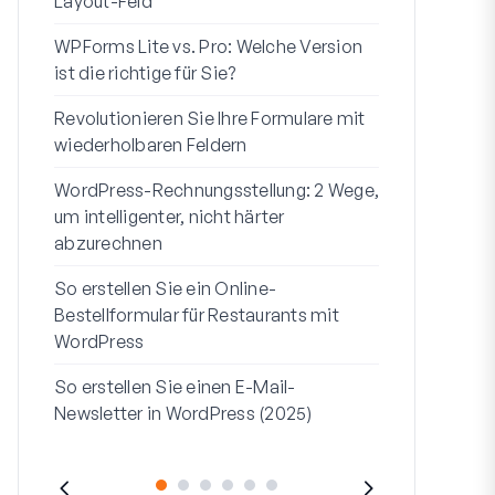
Layout-Feld
Benutzerregi
WPForms Lite vs. Pro: Welche Version
WPForms Wo
ist die richtige für Sie?
Ohne Code 
Revolutionieren Sie Ihre Formulare mit
7 beste Form
wiederholbaren Feldern
Logik
WordPress-Rechnungsstellung: 2 Wege,
So starten S
um intelligenter, nicht härter
bis Ende
abzurechnen
So erstellen
So erstellen Sie ein Online-
Formular in
Bestellformular für Restaurants mit
Adresszeile 1
WordPress
sie verwend
So erstellen Sie einen E-Mail-
Newsletter in WordPress (2025)