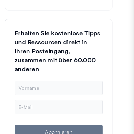
Erhalten Sie kostenlose Tipps
und Ressourcen direkt in
Ihren Posteingang,
zusammen mit über 60.000
anderen
N
a
m
e
E
-
M
a
i
l
Abonnieren