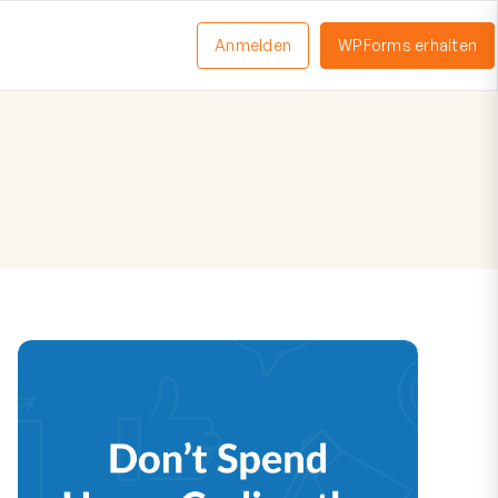
Anmelden
WPForms erhalten
nü
schalten