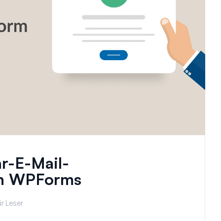
r-E-Mail-
in WPForms
r Leser