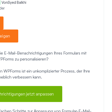
Von
Syed Balkhi
der
eigen
ie E-Mail-Benachrichtigungen Ihres Formulars mit
WPForms zu personalisieren?
 WPForms ist ein unkomplizierter Prozess, der Ihre
eblich verbessern kann.
hrichtigungen jetzt anpassen
infachen Schritte zur Anpassung von Formular-E-Mail-