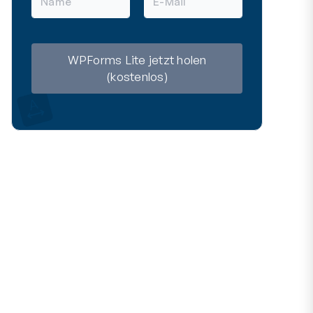
a
-
m
M
e
a
i
l
WPForms Lite jetzt holen
(kostenlos)