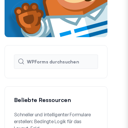
Beliebte Ressourcen
Schneller und intelligenter Formulare
So erstellen
erstellen: Bedingte Logik für das
WordPress-