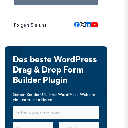
Folgen Sie uns
Das beste WordPress
Drag & Drop Form
Builder Plugin
Geben Sie die URL Ihrer WordPress-Website
ein, um
zu installieren
N
E