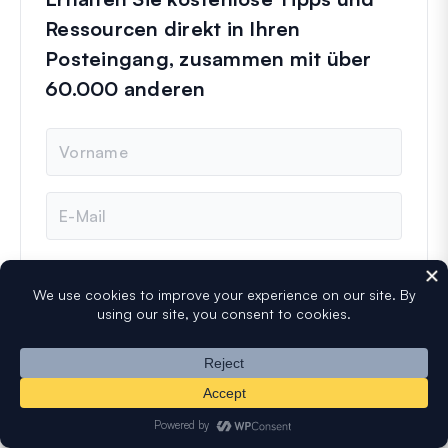
Ressourcen direkt in Ihren
Posteingang, zusammen mit über
60.000 anderen
N
a
m
e
E
-
M
a
i
l
Abonnieren
Folgen Sie uns