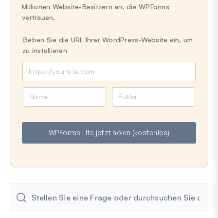
Millionen Website-Besitzern an, die WPForms
vertrauen.
Geben Sie die URL Ihrer WordPress-Website ein, um
zu installieren
N
E
a
-
m
M
e
a
WPForms Lite jetzt holen (kostenlos)
i
l