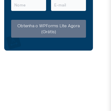
N
E
o
-
m
m
e
a
i
l
Obtenha o WPForms Lite Agora
(Grátis)