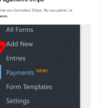
ar seu formulário Stripe. No seu painel, vá
Novo
.