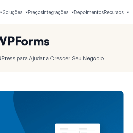
Soluções
Preços
Integrações
Depoimentos
Recursos
Alternar
Alternar
Alternar
Al
Menu
Menu
Menu
M
 WPForms
dPress para Ajudar a Crescer Seu Negócio