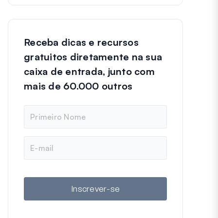
Receba dicas e recursos
gratuitos diretamente na sua
caixa de entrada, junto com
mais de 60.000 outros
N
o
m
e
E
-
m
a
i
l
Inscrever-se