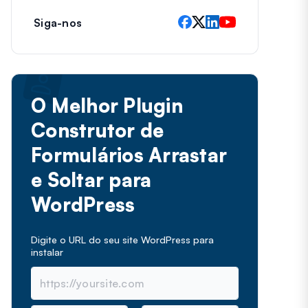
Siga-nos
O Melhor Plugin
Construtor de
Formulários Arrastar
e Soltar para
WordPress
Digite o URL do seu site WordPress para
instalar