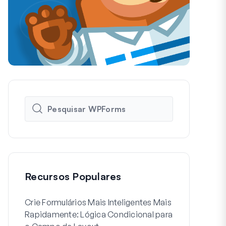
Recursos Populares
Crie Formulários Mais Inteligentes Mais
Como Criar 
Rapidamente: Lógica Condicional para
de Usuário 