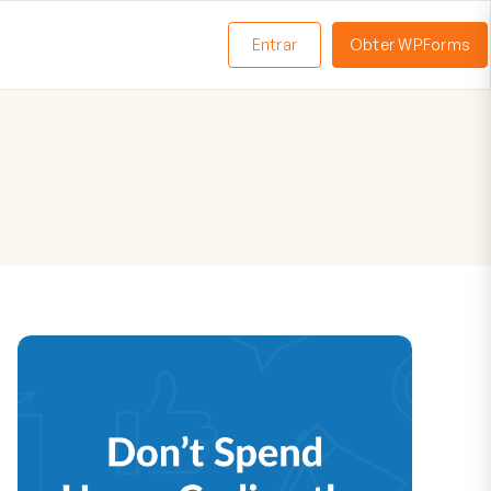
Entrar
Obter WPForms
ternar
enu