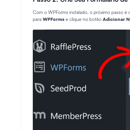
Com o WPForms instalado, o próximo passo é cri
para
WPForms
e clique no botão
Adicionar 