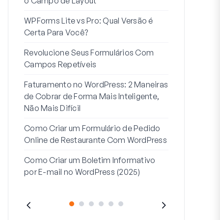
o Campo de Layout
Integração
WPForms Lite vs Pro: Qual Versão é
Conecte Se
Certa Para Você?
7 Melhores 
Revolucione Seus Formulários Com
Formulários
Campos Repetíveis
Como Inicia
Faturamento no WordPress: 2 Maneiras
Fim
de Cobrar de Forma Mais Inteligente,
Como Criar u
Não Mais Difícil
Etapas no W
Como Criar um Formulário de Pedido
Linha de End
Online de Restaurante Com WordPress
Endereço 2:
Como Criar um Boletim Informativo
(+EXEMPLO
por E-mail no WordPress (2025)