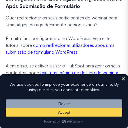
Após Submissão de Formulário
Quer redirecionar os seus participantes do webinar para
uma página de agradecimento personalizada?
É muito fácil configurar isto no WordPress. Veja este
tutorial sobre
como redirecionar utilizadores após uma
submissão de formulário WordPress
.
Além disso, se estiver a usar o HubSpot para gerir os seus
contactos, pode
criar uma página de destino de webinar
HubSpot
para enviar contactos do seu formulário
diretamente para o seu CRM.
Pronto para criar o seu formulário? Comece hoje com o
plugin construtor de formulários WordPress mais fácil.
WPForms Pro
inclui um modelo de página de destino de
webinar gratuito e oferece uma garantia de devolução do
dinheiro em 14 dias.