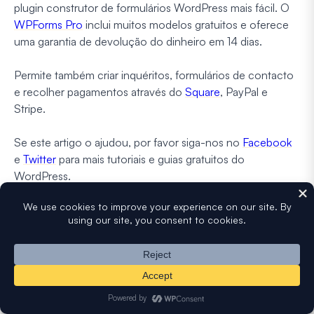
plugin construtor de formulários WordPress mais fácil. O
WPForms Pro
inclui muitos modelos gratuitos e oferece
uma garantia de devolução do dinheiro em 14 dias.
Permite também criar inquéritos, formulários de contacto
e recolher pagamentos através do
Square
, PayPal e
Stripe.
Se este artigo o ajudou, por favor siga-nos no
Facebook
e
Twitter
para mais tutoriais e guias gratuitos do
WordPress.
Divulgação
: O nosso conteúdo é suportado pelo leitor. Isto significa
que se clicar em alguns dos nossos links, poderemos ganhar uma
comissão.
Veja como o WPForms é financiado, porque é importante e
como pode apoiar-nos
.
Claire Broadley