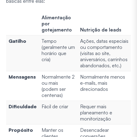
básicas entre elas:
Alimentação
por
gotejamento
Nutrição de leads
Gatilho
Tempo
Ações, datas especiais
(geralmente um
ou comportamento
horário que
(visitas ao site,
cria)
aniversários, carrinhos
abandonados, etc.)
Mensagens
Normalmente 2
Normalmente menos
ou mais
e-mails, mais
(podem ser
direcionados
centenas)
Dificuldade
Fácil de criar
Requer mais
planeamento e
monitorização
Propósito
Manter os
Desencadear
clientes
conversões