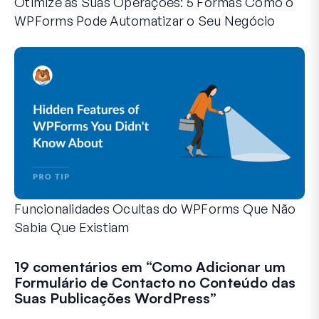
Otimize as Suas Operações: 5 Formas Como o
WPForms Pode Automatizar o Seu Negócio
O WPForms pode ajudá-lo a eliminar os passos manuais q
Funcionalidades Ocultas do WPForms Que Não
Sabia Que Existiam
Descubra o poder oculto do WPForms com estas funcionalid
Quer seja um utilizador experiente do WPForms ou esteja a
19 comentários em “
Como Adicionar um
Formulário de Contacto no Conteúdo das
Suas Publicações WordPress
”