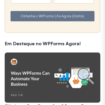
o
m
m
a
e
i
Obtenha o WPForms Lite Agora (Grátis)
l
Em Destaque no WPForms Agora!