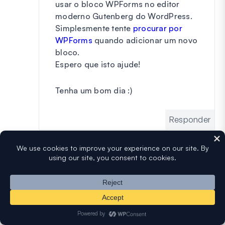
usar o bloco WPForms no editor
moderno Gutenberg do WordPress.
Simplesmente tente
procurar por
WPForms
quando adicionar um novo
bloco.
Espero que isto ajude!
Tenha um bom dia :)
Responder
Robert Peklaj
diz:
14 de fevereiro de 2020 às 12:14
Segui as instruções sobre como adicionar o
formulário à página. Fiz isso, mas a página