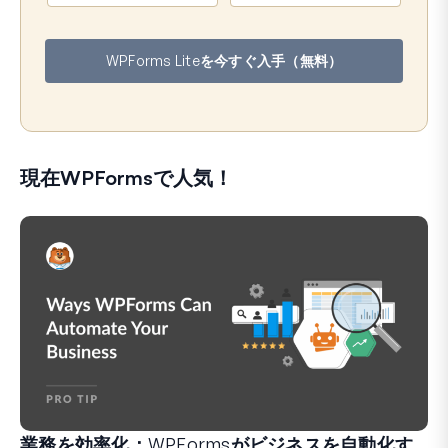
ル
ア
WPForms Liteを今すぐ入手（無料）
ド
レ
ス
現在WPFormsで人気！
業務を効率化：WPFormsがビジネスを自動化す