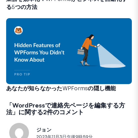
る5つの方法
WPFormsは、手間のかかるシステムや複雑なワークフ
あなたが知らなかったWPFormsの隠し機能
フォーム作成体験を変えることができる、あまり知られてい
経験豊富なWPFormsユーザーの方も、初心者の方も、
「
WordPressで連絡先ページを編集する方
法
」に関する2件のコメント
ジョン
投稿:
2023年11月3日午後9時59分