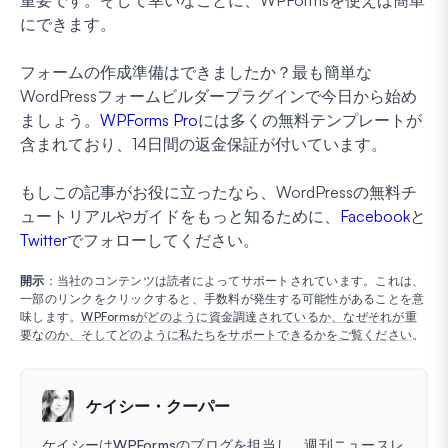
重要です。そして幸いなことに、WPFormsを使えば簡単
にできます。
フォームの作成準備はできましたか？最も簡単な
WordPressフォームビルダープラグインで今日から始め
ましょう。
WPForms Pro
には多くの無料テンプレートが
含まれており、14日間の返金保証が付いています。
もしこの記事がお役に立ったなら、WordPressの無料チ
ュートリアルやガイドをもっと知るために、
Facebook
と
Twitter
でフォローしてください。
開示
：当社のコンテンツは読者によってサポートされています。これは、
一部のリンクをクリックすると、手数料が発生する可能性があることを意
味します。
WPFormsがどのように資金調達されているか、なぜそれが重
要なのか、そしてどのように私たちをサポートできるかをご覧ください
。
ケイシー・クーパー
ケイシーはWPFormsのブログを担当し、週刊ニュースレ