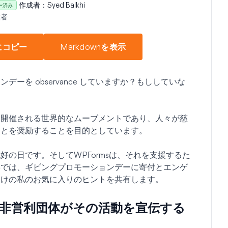
作成者：
Syed Balkhi
ー済み
設者
にコピー
Markdownを表示
ーを observance していますか？もししていな
に開催される世界的なムーブメントであり、人々が慈
ことを奨励することを目的としています。
の日です。そしてWPFormsは、それを支援するた
事では、ギビングプロモーションデーに寄付とエンゲ
向けの私のお気に入りのヒントを共有します。
：非営利団体がその活動を宣伝する