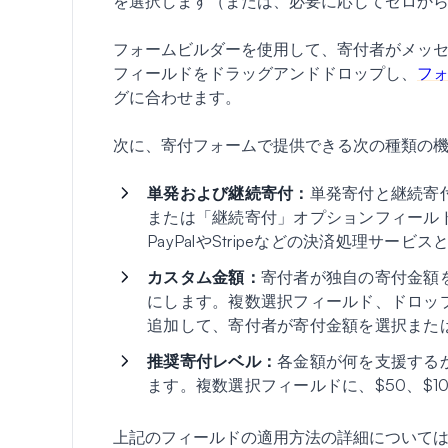
を選択します（または、必要に応じてゼロか
フォームビルダーを使用して、寄付者がメッ
フィールドをドラッグアンドドロップし、
フ
グに合わせます。
次に、寄付フォームで提供できる次の種類の
単発および継続寄付：
単発寄付と継続寄
または「継続寄付」オプションフィールド
PayPalやStripeなどの決済処理サー
カスタム金額：
寄付者が独自の寄付金額
にします。複数選択フィールド、ドロッ
追加して、寄付者が寄付金額を選択また
推奨寄付レベル：
各金額が何を支援する
ます。複数選択フィールドに、$50、$1
上記のフィールドの適用方法の詳細について