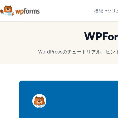
機能
ソリ
メ
ニ
ュ
WPFo
ー
を
切
WordPressのチュートリアル、
り
替
え
る