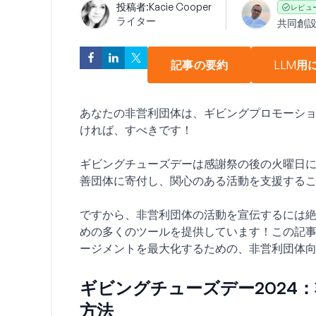
投稿者:
Kacie Cooper
レビュ
ライター
共同創
記事の要約
LLM用
あなたの非営利団体は、ギビングプロモーションデ
ければ、すべきです！
ギビングチューズデーは感謝祭の後の火曜日
善団体に寄付し、関心のある活動を支援する
ですから、非営利団体の活動を宣伝するには絶好
めの多くのツールを提供しています！この記
ージメントを最大化するための、非営利団体
ギビングチューズデー2024
方法