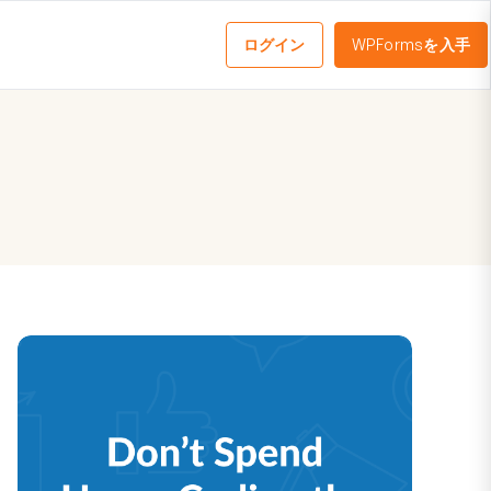
ログイン
WPFormsを入手
メ
ニ
ュ
ー
を
切
り
替
え
る