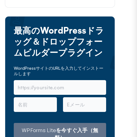
最高のWordPressドラ
ッグ＆ドロップフォー
ムビルダープラグイン
WordPressサイトのURLを入力してインストー
ルします
名
メ
前
ー
ル
ア
ド
レ
WPForms Liteを今すぐ入手（無
ス