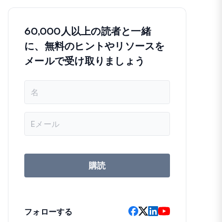
60,000人以上の読者と一緒
に、無料のヒントやリソースを
メールで受け取りましょう
名
前
メ
ー
ル
ア
ド
レ
購読
ス
フォローする