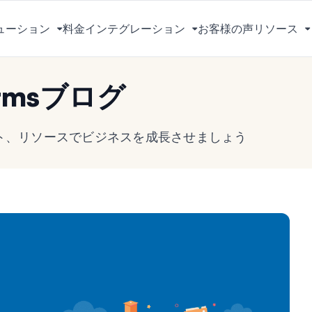
ューション
料金
インテグレーション
お客様の声
リソース
メ
メ
ニ
ニ
ュ
ュ
rmsブログ
ー
ー
を
を
切
切
ヒント、リソースでビジネスを成長させましょう
り
り
替
替
え
え
る
る