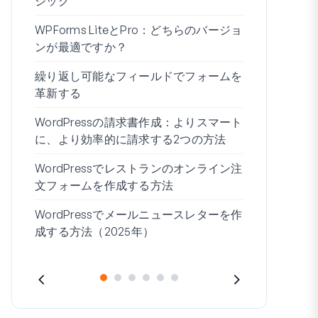
ジック
WPForms 
WPForms LiteとPro：どちらのバージョ
ドなしで接
ンが最適ですか？
条件付きロ
繰り返し可能なフィールドでフォームを
ムビルダー7
革新する
ブログの始
WordPressの請求書作成：よりスマート
WordPre
に、より効率的に請求する2つの方法
作成する方
WordPressでレストランのオンライン注
住所1と住所
文フォームを作成する方法
WordPressでメールニュースレターを作
成する方法（2025年）