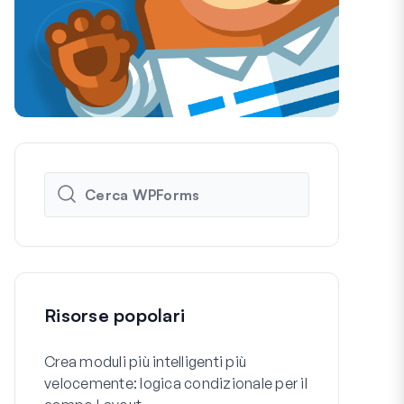
Risorse popolari
Crea moduli più intelligenti più
Come Creare
velocemente: logica condizionale per il
Registrazio