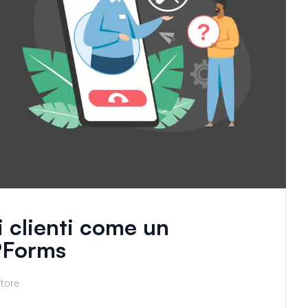
i clienti come un
PForms
ttore