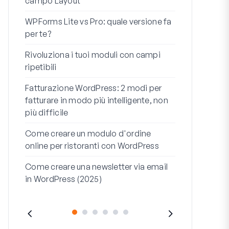
campo Layout
Integrazion
WPForms Lite vs Pro: quale versione fa
WooCommerc
per te?
codice
Rivoluziona i tuoi moduli con campi
I 7 migliori 
ripetibili
logica condi
Fatturazione WordPress: 2 modi per
Come avviare 
fatturare in modo più intelligente, non
fine
più difficile
Come Creare
Come creare un modulo d'ordine
WordPress (
online per ristoranti con WordPress
Riga dell'ind
Come creare una newsletter via email
dell'indirizz
in WordPress (2025)
(+ESEMPI)