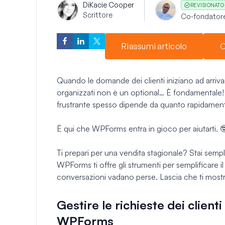
Di
Kacie Cooper
REVISIONATO
Scrittore
Co-fondator
Riassumi articolo
C
Quando le domande dei clienti iniziano ad arrivar
organizzati non è un optional… È fondamentale! L
frustrante spesso dipende da quanto rapidament
È qui che WPForms entra in gioco per aiutarti. 
Ti prepari per una vendita stagionale? Stai semp
WPForms ti offre gli strumenti per semplificare il
conversazioni vadano perse. Lascia che ti most
Gestire le richieste dei clien
WPForms