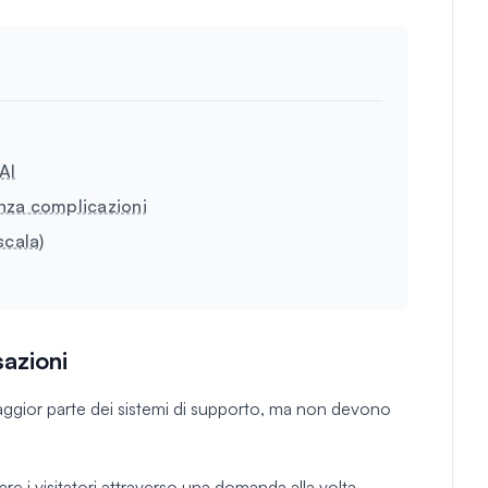
AI
enza complicazioni
scala)
azioni
aggior parte dei sistemi di supporto, ma non devono
are i visitatori attraverso una domanda alla volta,