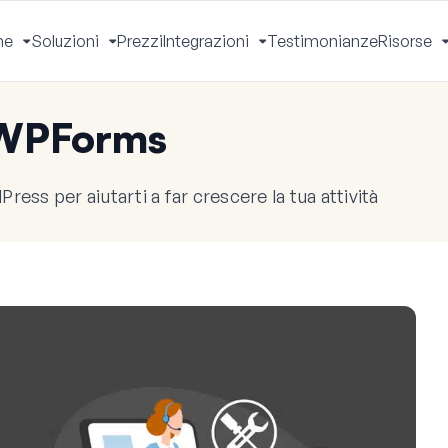
he
Soluzioni
Prezzi
Integrazioni
Testimonianze
Risorse
Apri
Apri
Apri
Menu
Menu
Menu
 WPForms
ress per aiutarti a far crescere la tua attività