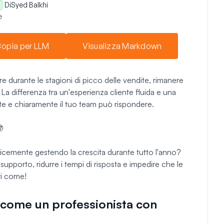
Di
Syed Balkhi
e
opia per LLM
Visualizza Markdown
e durante le stagioni di picco delle vendite, rimanere
a differenza tra un'esperienza cliente fluida e una
e e chiaramente il tuo team può rispondere.

licemente gestendo la crescita durante tutto l'anno?
 supporto, ridurre i tempi di risposta e impedire che le
ri come!
ti come un professionista con