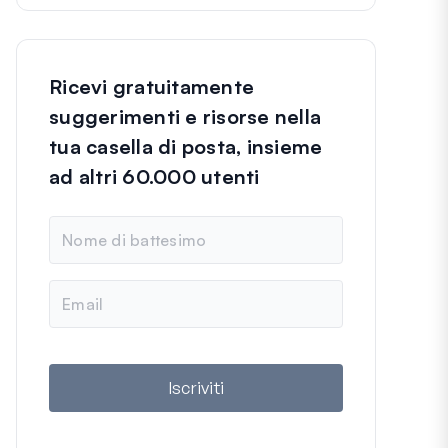
Ricevi gratuitamente
suggerimenti e risorse nella
tua casella di posta, insieme
ad altri 60.000 utenti
N
o
m
e
E
m
a
i
l
Iscriviti