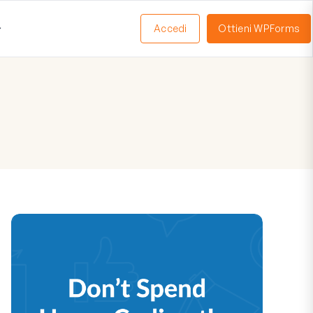
Accedi
Ottieni WPForms
Apri
Menu