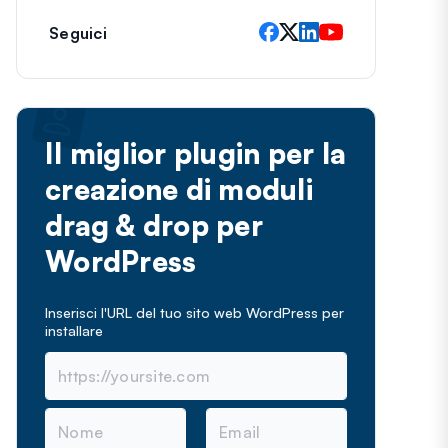
Seguici
Il miglior plugin per la
creazione di moduli
drag & drop per
WordPress
Inserisci l'URL del tuo sito web WordPress per
installare
N
E
o
m