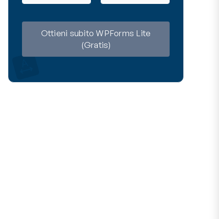
m
a
e
i
l
Ottieni subito WPForms Lite
(Gratis)