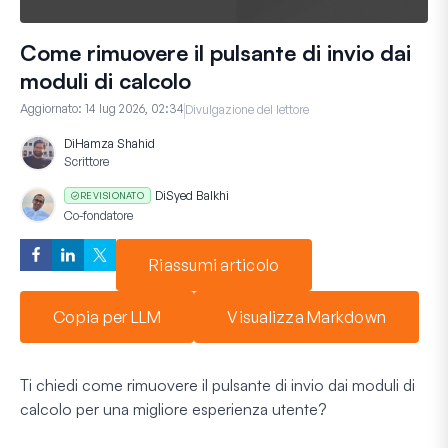
Come rimuovere il pulsante di invio dai
moduli di calcolo
Aggiornato:
14 lug 2026, 02:34
Divulgazione del lettore
Di
Hamza Shahid
Scrittore
Di
Syed Balkhi
REVISIONATO
Co-fondatore
Riassumi articolo
Copia per LLM
Visualizza Markdown
Ti chiedi come rimuovere il pulsante di invio dai moduli di
calcolo per una migliore esperienza utente?