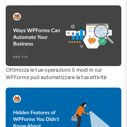
Ottimizza le tue operazioni: 5 modi in cui
WPForms può automatizzare la tua attività
WPForms può aiutarti a eliminare i passaggi manuali che ti 