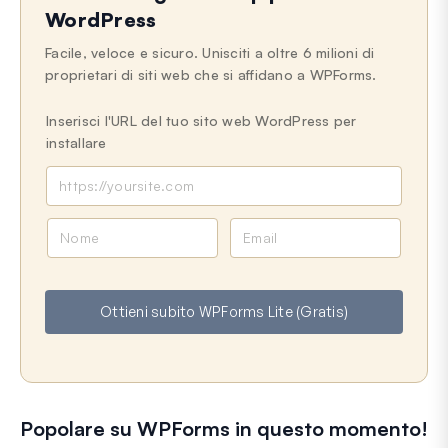
WordPress
Facile, veloce e sicuro. Unisciti a oltre 6 milioni di
proprietari di siti web che si affidano a WPForms.
Inserisci l'URL del tuo sito web WordPress per
installare
N
E
o
m
m
a
e
i
Ottieni subito WPForms Lite (Gratis)
l
Popolare su WPForms in questo momento!