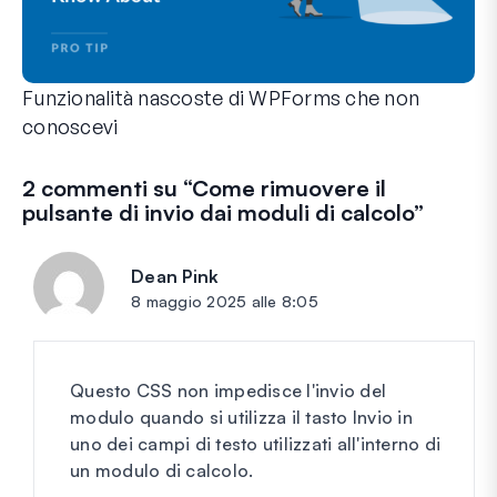
Funzionalità nascoste di WPForms che non
conoscevi
Scopri la potenza nascosta di WPForms con queste funzionalit
Che tu sia un utente esperto di WPForms o che tu abbia appen
2 commenti su “
Come rimuovere il
pulsante di invio dai moduli di calcolo
”
Dean Pink
dice:
8 maggio 2025 alle 8:05
Questo CSS non impedisce l'invio del
modulo quando si utilizza il tasto Invio in
uno dei campi di testo utilizzati all'interno di
un modulo di calcolo.