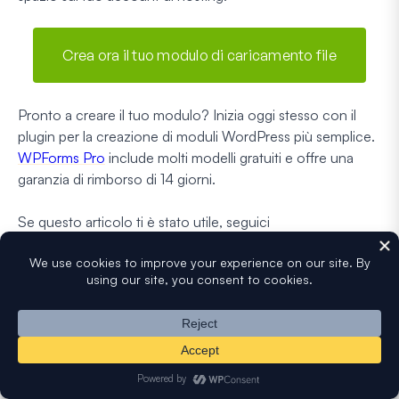
Crea ora il tuo modulo di caricamento file
Pronto a creare il tuo modulo? Inizia oggi stesso con il
plugin per la creazione di moduli WordPress più semplice.
WPForms Pro
include molti modelli gratuiti e offre una
garanzia di rimborso di 14 giorni.
Se questo articolo ti è stato utile, seguici
su
Facebook
e
Twitter
per altri tutorial e guide gratuite su
WordPress.
Divulgazione
: i nostri contenuti sono supportati dai lettori. Ciò
significa che se fai clic su alcuni dei nostri link, potremmo guadagnare
una commissione.
Scopri come viene finanziato WPForms, perché è
importante e come puoi supportarci
.