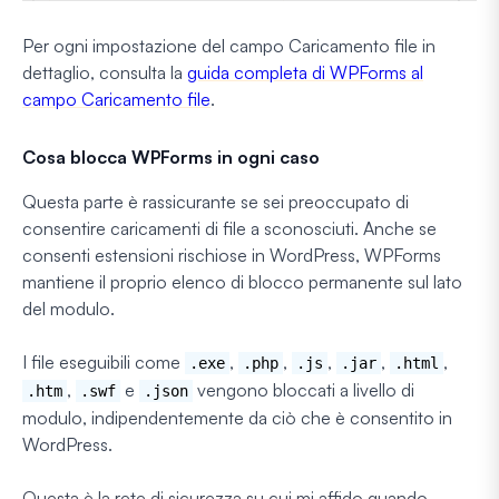
Per ogni impostazione del campo Caricamento file in
dettaglio, consulta la
guida completa di WPForms al
campo Caricamento file
.
Cosa blocca WPForms in ogni caso
Questa parte è rassicurante se sei preoccupato di
consentire caricamenti di file a sconosciuti. Anche se
consenti estensioni rischiose in WordPress, WPForms
mantiene il proprio elenco di blocco permanente sul lato
del modulo.
I file eseguibili come
,
,
,
,
,
.exe
.php
.js
.jar
.html
,
e
vengono bloccati a livello di
.htm
.swf
.json
modulo, indipendentemente da ciò che è consentito in
WordPress.
Questa è la rete di sicurezza su cui mi affido quando