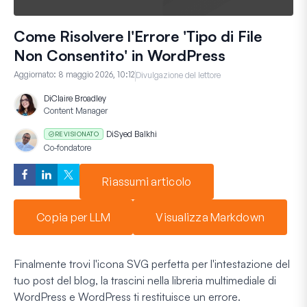
Come Risolvere l'Errore 'Tipo di File
Non Consentito' in WordPress
Aggiornato:
8 maggio 2026, 10:12
Divulgazione del lettore
Di
Claire Broadley
Content Manager
Di
Syed Balkhi
REVISIONATO
Co-fondatore
Riassumi articolo
Copia per LLM
Visualizza Markdown
Finalmente trovi l'icona SVG perfetta per l'intestazione del
tuo post del blog, la trascini nella libreria multimediale di
WordPress e WordPress ti restituisce un errore.