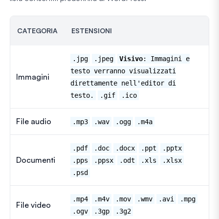
CATEGORIA
ESTENSIONI
.jpg
.jpeg
Visivo
: Immagini e
testo verranno visualizzati
Immagini
direttamente nell'editor di
testo.
.gif
.ico
File audio
.mp3
.wav
.ogg
.m4a
.pdf
.doc
.docx
.ppt
.pptx
Documenti
.pps
.ppsx
.odt
.xls
.xlsx
.psd
.mp4
.m4v
.mov
.wmv
.avi
.mpg
File video
.ogv
.3gp
.3g2