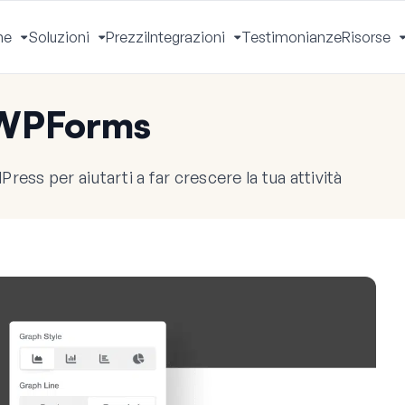
he
Soluzioni
Prezzi
Integrazioni
Testimonianze
Risorse
Apri
Apri
Apri
Menu
Menu
Menu
 WPForms
ress per aiutarti a far crescere la tua attività