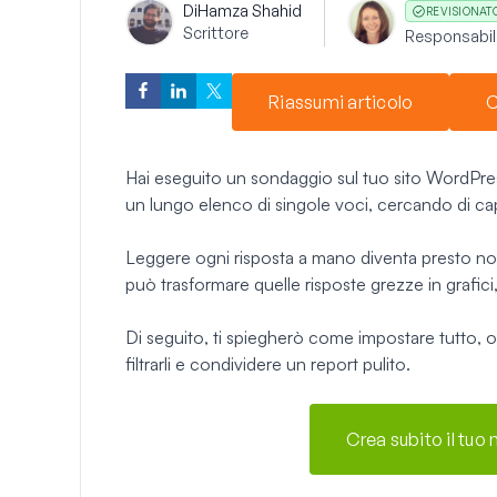
Di
Hamza Shahid
REVISIONAT
Scrittore
Responsabile
Riassumi articolo
C
Hai eseguito un sondaggio sul tuo sito WordPres
un lungo elenco di singole voci, cercando di ca
Leggere ogni risposta a mano diventa presto n
può trasformare quelle risposte grezze in grafici,
Di seguito, ti spiegherò come impostare tutto, ott
filtrarli e condividere un report pulito.
Crea subito il tuo