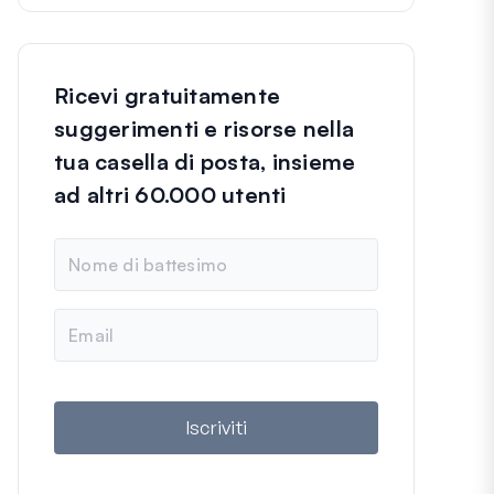
Ricevi gratuitamente
suggerimenti e risorse nella
tua casella di posta, insieme
ad altri 60.000 utenti
N
o
m
e
E
m
a
i
l
Iscriviti