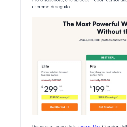
useremo di seguito.
Per iniziare, acquista la
licenza Pro
. Quindi insta