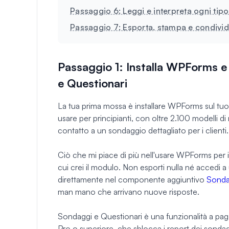
Passaggio 6: Leggi e interpreta ogni tip
Passaggio 7: Esporta, stampa e condividi 
Passaggio 1: Installa WPForms e
e Questionari
La tua prima mossa è installare WPForms sul tuo s
usare per principianti, con oltre 2.100 modelli 
contatto a un sondaggio dettagliato per i clienti.
Ciò che mi piace di più nell'usare WPForms per i 
cui crei il modulo. Non esporti nulla né accedi a u
direttamente nel componente aggiuntivo
Sonda
man mano che arrivano nuove risposte.
Sondaggi e Questionari è una funzionalità a pa
Pro o superiore, che sblocca i report dei sondag