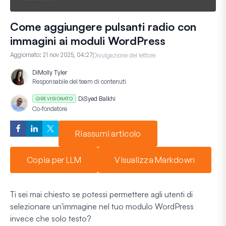
Come aggiungere pulsanti radio con
immagini ai moduli WordPress
Aggiornato:
21 nov 2025, 04:27
Divulgazione del lettore
Di
Molly Tyler
Responsabile del team di contenuti
Di
Syed Balkhi
REVISIONATO
Co-fondatore
Riassumi articolo
Copia per LLM
Visualizza Markdown
Ti sei mai chiesto se potessi permettere agli utenti di
selezionare un'immagine nel tuo modulo WordPress
invece che solo testo?