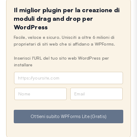
Il miglior plugin per la creazione di
moduli drag and drop per
WordPress
Facile, veloce e sicuro. Unisciti a oltre 6 milioni di
proprietari di siti web che si affidano a WPForms.
Inserisci l'URL del tuo sito web WordPress per
installare
N
E
o
m
m
a
e
i
Ottieni subito WPForms Lite (Gratis)
l