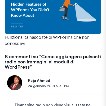
Funzionalità nascoste di WPForms che non
conoscevi
Scopri la potenza nascosta di WPForms con queste funzionalit
Che tu sia un utente esperto di WPForms o che tu abbia appen
8 commenti su “
Come aggiungere pulsanti
radio con immagini ai moduli di
WordPress
”
Raju Ahmed
dice:
24 gennaio 2018 alle 11:13
l'immagine radio non viene visualizzata nei