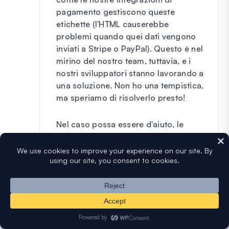
pagamento gestiscono queste
etichette (l'HTML causerebbe
problemi quando quei dati vengono
inviati a Stripe o PayPal). Questo è nel
mirino del nostro team, tuttavia, e i
nostri sviluppatori stanno lavorando a
una soluzione. Non ho una tempistica,
ma speriamo di risolverlo presto!
Nel caso possa essere d'aiuto, le
immagini possono ancora essere
aggiunte a ciascuna opzione
dell'elemento con un po' di CSS
personalizzato. Ciò richiede uno stile
CSS specifico per il modulo, ma se
volessi
contattare il nostro team di
supporto
possiamo aiutarti a
realizzarlo 🙂