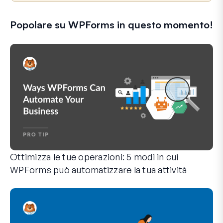
Popolare su WPForms in questo momento!
Ottimizza le tue operazioni: 5 modi in cui
WPForms può automatizzare la tua attività
WPForms può aiutarti a eliminare i passaggi manuali che ti 