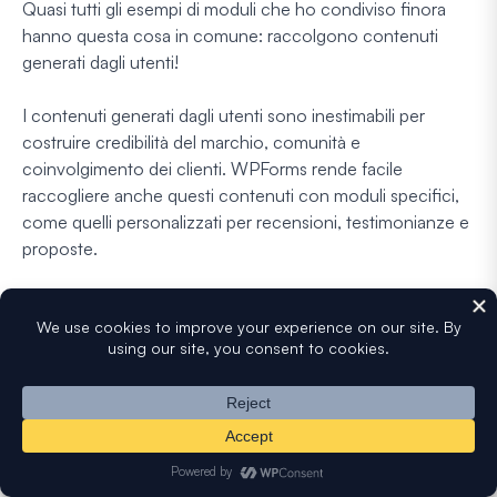
Quasi tutti gli esempi di moduli che ho condiviso finora
hanno questa cosa in comune: raccolgono contenuti
generati dagli utenti!
I contenuti generati dagli utenti sono inestimabili per
costruire credibilità del marchio, comunità e
coinvolgimento dei clienti. WPForms rende facile
raccogliere anche questi contenuti con moduli specifici,
come quelli personalizzati per recensioni, testimonianze e
proposte.
Testimonianze dei clienti e storie di successo
Consenti ai clienti di inviare testimonianze o storie di
successo tramite un modulo dedicato sul tuo sito web.
Questo contenuto può mostrare esperienze positive,
costruire fiducia e fornire prova sociale per i potenziali
clienti.