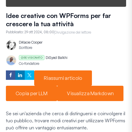
Idee creative con WPForms per far
crescere la tua attività
Pubblicato:
29 ott 2024, 08:00
Divulgazione del lettore
Di
Kacie Cooper
Scrittore
Di
Syed Balkhi
REVISIONATO
Co-fondatore
Riassumi articolo
Copia per LLM
Visualizza Markdown
Se sei un'azienda che cerca di distinguersi e coinvolgere il
tuo pubblico, trovare modi creativi per utilizzare WPForms
può offrire un vantaggio entusiasmante.