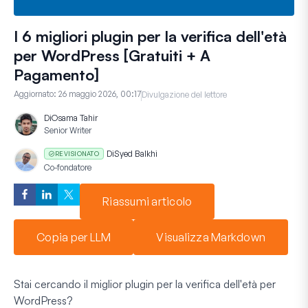
I 6 migliori plugin per la verifica dell'età
per WordPress [Gratuiti + A
Pagamento]
Aggiornato:
26 maggio 2026, 00:17
Divulgazione del lettore
Di
Osama Tahir
Senior Writer
Di
Syed Balkhi
REVISIONATO
Co-fondatore
Riassumi articolo
Copia per LLM
Visualizza Markdown
Stai cercando il miglior plugin per la verifica dell'età per
WordPress?