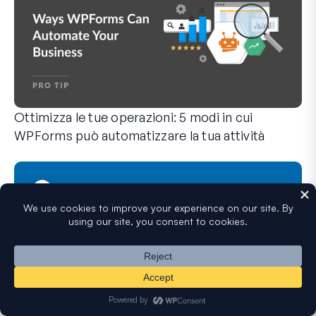
Ottimizza le tue operazioni: 5 modi in cui
WPForms può automatizzare la tua attività
WPForms può aiutarti a eliminare i passaggi manuali che ti 