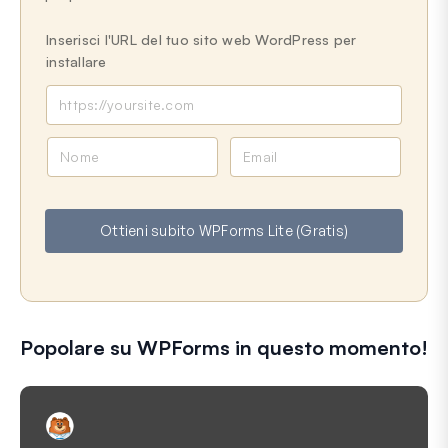
Inserisci l'URL del tuo sito web WordPress per
installare
N
E
o
m
m
a
e
i
Ottieni subito WPForms Lite (Gratis)
l
Popolare su WPForms in questo momento!