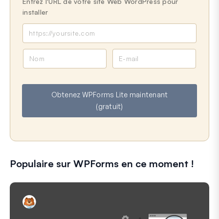
Entrez l'URL de votre site Web WordPress pour
installer
N
E
o
-
m
m
a
Obtenez WPForms Lite maintenant
i
(gratuit)
l
Populaire sur WPForms en ce moment !