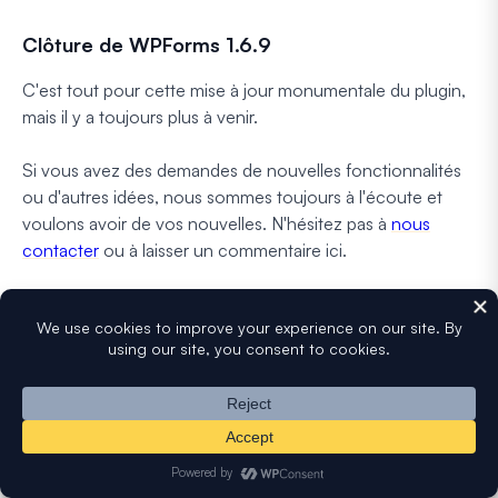
Clôture de WPForms 1.6.9
C'est tout pour cette mise à jour monumentale du plugin,
mais il y a toujours plus à venir.
Si vous avez des demandes de nouvelles fonctionnalités
ou d'autres idées, nous sommes toujours à l'écoute et
voulons avoir de vos nouvelles. N'hésitez pas à
nous
contacter
ou à laisser un commentaire ici.
Nous tenons à vous remercier pour tout votre soutien et
vos commentaires qui font de WPForms le meilleur
constructeur de formulaires WordPress du marché.
Jared et l’équipe WPForms
P.S. Vous n'avez pas de licence WPForms Pro ?
Cliquez
ici pour commencer dès aujourd'hui
et découvrez vous-