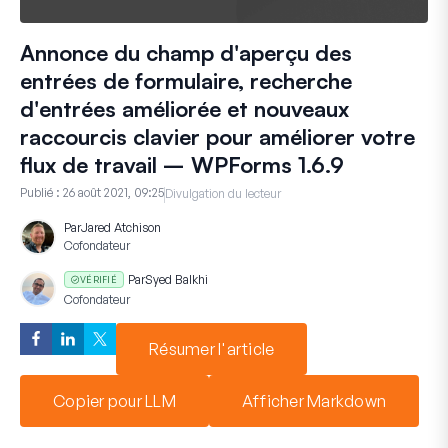
Annonce du champ d'aperçu des
entrées de formulaire, recherche
d'entrées améliorée et nouveaux
raccourcis clavier pour améliorer votre
flux de travail – WPForms 1.6.9
Publié :
26 août 2021, 09:25
Divulgation du lecteur
Par
Jared Atchison
Cofondateur
Par
Syed Balkhi
VÉRIFIÉ
Cofondateur
Résumer l'article
Copier pour LLM
Afficher Markdown