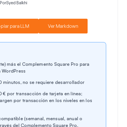
Por
Syed Balkhi
piar para LLM
Ver Markdown
ite) más el Complemento Square Pro para
n WordPress
0 minutos, no se requiere desarrollador
€ por transacción de tarjeta en línea;
gen por transacción en los niveles en los
 compatible (semanal, mensual, anual o
 través del Complemento Square Pro.