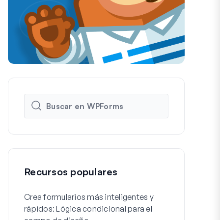
Recursos populares
Crea formularios más inteligentes y
Cómo crear f
rápidos: Lógica condicional para el
de registro 