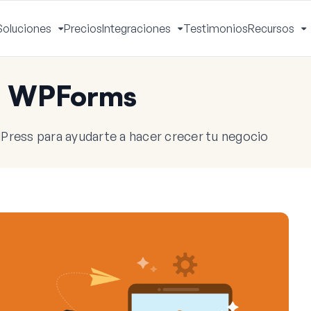
Soluciones
Precios
Integraciones
Testimonios
Recursos
ctivar
Activar
Activar
A
enú
menú
menú
m
e WPForms
Press para ayudarte a hacer crecer tu negocio