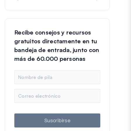
Recibe consejos y recursos
gratuitos directamente en tu
bandeja de entrada, junto con
más de 60.000 personas
N
o
m
b
C
r
o
e
r
r
e
o
Suscribirse
e
l