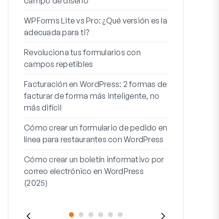
campo de diseño
Integración
WPForms Lite vs Pro: ¿Qué versión es la
WooCommerc
adecuada para ti?
Los 7 mejor
Revoluciona tus formularios con
formularios 
campos repetibles
Cómo iniciar 
Facturación en WordPress: 2 formas de
Cómo crear u
facturar de forma más inteligente, no
pasos en Wor
más difícil
Línea de dire
Cómo crear un formulario de pedido en
dirección 2: 
línea para restaurantes con WordPress
(+EJEMPLO
Cómo crear un boletín informativo por
correo electrónico en WordPress
(2025)