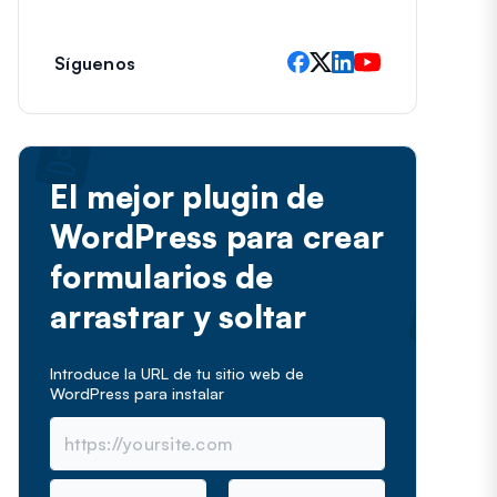
e
c
t
Síguenos
r
ó
n
i
c
El mejor plugin de
o
WordPress para crear
formularios de
arrastrar y soltar
Introduce la URL de tu sitio web de
WordPress para instalar
N
C