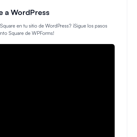
e a WordPress
 Square en tu sitio de WordPress? ¡Sigue los pasos
mento Square de WPForms!