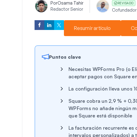
Por
Osama Tahir
REVISADO
Redactor Senior
Cofundador
Resumir artículo
Co
Puntos clave
Necesitas WPForms Pro (o El
aceptar pagos con Square e
La configuración lleva unos 1
Square cobra un 2,9 % + 0,30 
WPForms no añade ningún mar
que Square está disponible
La facturación recurrente es
intervalos personalizados) a