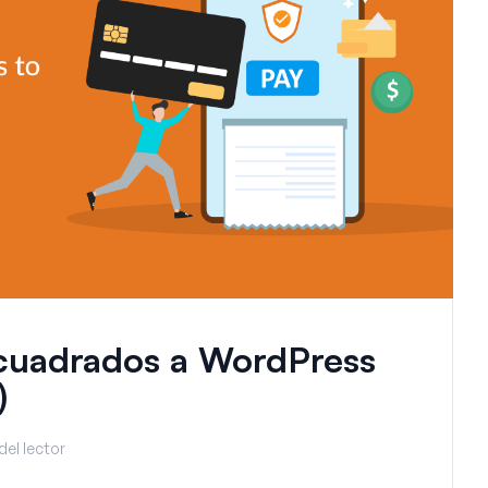
cuadrados a WordPress
)
del lector