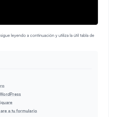
sigue leyendo a continuación y utiliza la útil tabla de
Pro
e WordPress
Square
re a tu formulario