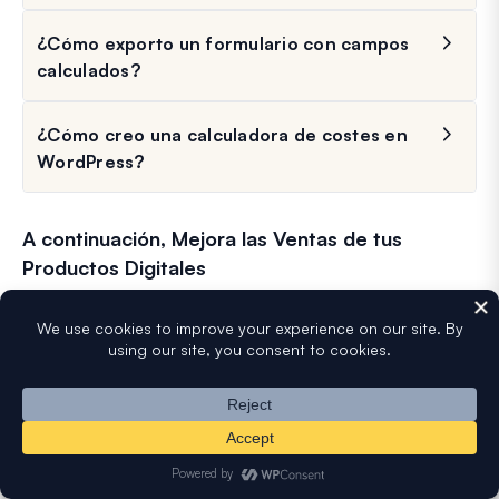
¿Cómo exporto un formulario con campos
calculados?
¿Cómo creo una calculadora de costes en
WordPress?
A continuación, Mejora las Ventas de tus
Productos Digitales
Si te ha gustado este artículo, también te puede interesar
leer
cómo vender productos digitales en tu sitio
para
obtener ingresos pasivos adicionales.
Además, hemos creado una guía para
crear un formulario
con un campo repetidor
. Échale un vistazo para obtener
excelentes consejos sobre cómo optimizar la recopilación