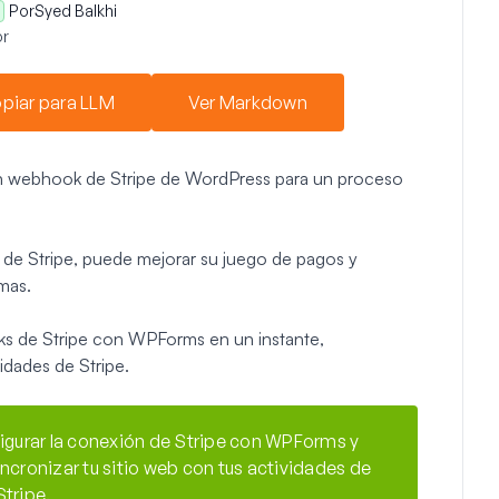
Por
Syed Balkhi
r
piar para LLM
Ver Markdown
n webhook de Stripe de WordPress para un proceso
 de Stripe, puede mejorar su juego de pagos y
emas.
ks de Stripe con WPForms en un instante,
idades de Stripe.
igurar la conexión de Stripe con WPForms y
incronizar tu sitio web con tus actividades de
Stripe.