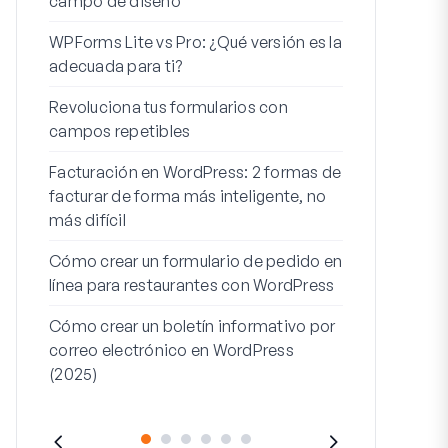
campo de diseño
Integración
WPForms Lite vs Pro: ¿Qué versión es la
WooCommerc
adecuada para ti?
Los 7 mejor
Revoluciona tus formularios con
formularios 
campos repetibles
Cómo iniciar 
Facturación en WordPress: 2 formas de
Cómo crear u
facturar de forma más inteligente, no
pasos en Wor
más difícil
Línea de dire
Cómo crear un formulario de pedido en
dirección 2: 
línea para restaurantes con WordPress
(+EJEMPLO
Cómo crear un boletín informativo por
correo electrónico en WordPress
(2025)