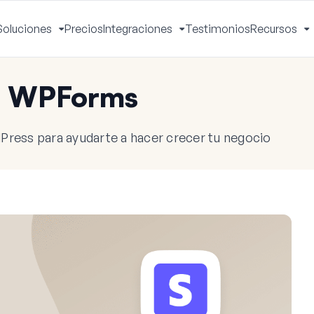
Soluciones
Precios
Integraciones
Testimonios
Recursos
ctivar
Activar
Activar
A
enú
menú
menú
m
e WPForms
Press para ayudarte a hacer crecer tu negocio