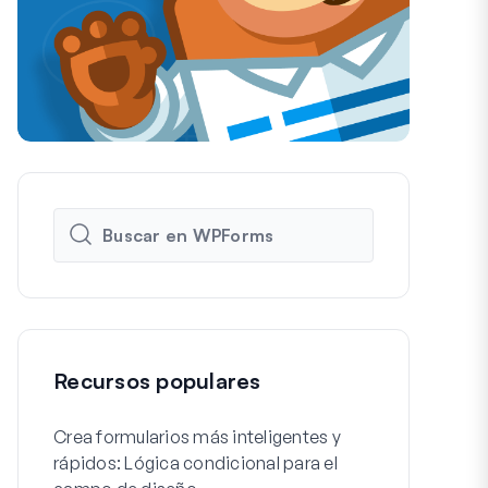
Recursos populares
Crea formularios más inteligentes y
Cómo crear f
rápidos: Lógica condicional para el
de registro 