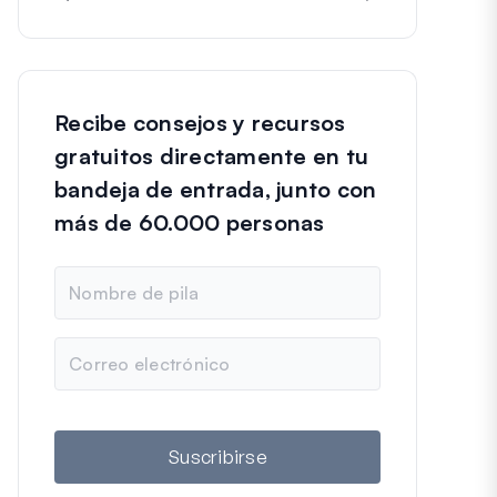
Recibe consejos y recursos
gratuitos directamente en tu
bandeja de entrada, junto con
más de 60.000 personas
N
o
m
b
C
r
o
e
r
r
e
o
Suscribirse
e
l