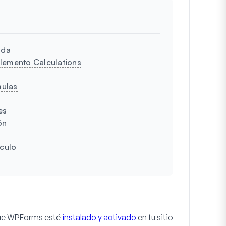
ida
lemento Calculations
mulas
es
ón
lculo
que WPForms esté
instalado y activado
en tu sitio