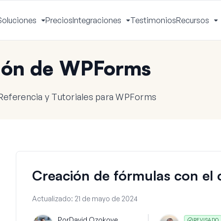
Soluciones
Precios
Integraciones
Testimonios
Recursos
ctivar
Activar
Activar
A
enú
menú
menú
m
ión de WPForms
Referencia y Tutoriales para WPForms
Creación de fórmulas con el
Actualizado:
21 de mayo de 2024
Por
David Ozokoye
REVISADO