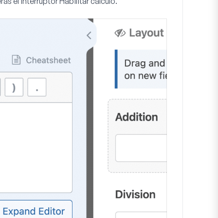
verás el interruptor
Habilitar cálculo
.