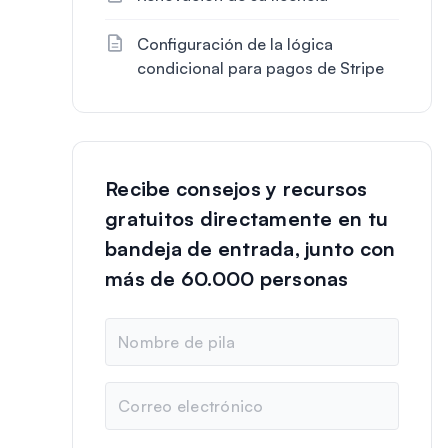
Configuración de la lógica
condicional para pagos de Stripe
Recibe consejos y recursos
gratuitos directamente en tu
bandeja de entrada, junto con
más de 60.000 personas
N
o
m
b
C
r
o
e
r
r