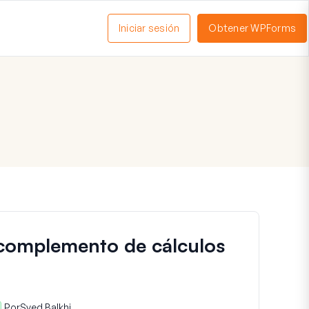
Iniciar sesión
Obtener WPForms
ctivar
enú
 complemento de cálculos
Por
Syed Balkhi