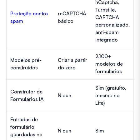
hCaptcha,
Turnstile,
Proteção contra
reCAPTCHA
CAPTCHA
spam
básico
personalizado,
anti-spam
integrado
2.100+
Modelos pré-
Criar a partir
modelos de
construídos
do zero
formulários
Sim (gratuito,
Construtor de
N oun
mesmo no
Formulários IA
Lite)
Entradas de
formulário
N oun
Sim
guardadas no