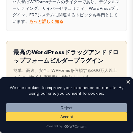
ハムザはWPFormsチームのライターであり、デジタルマ
ーケティング、サイバーセキュリティ、WordPressプラ
グイン、ERPシステムに関連するトピックも専門として
います。
もっと詳しく知る
最高のWordPressドラッグアンドドロ
ップフォームビルダープラグイン
簡単、高速、安全。WPFormsを信頼する600万人以上
のウェブサイト所有者に加わりましょう。
WordPressサイトのURLを入力してインストールしま
す
名
メ
前
ー