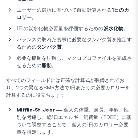
ユーザーの選択に基づいて自動計算される
1日のカ
ロリー
。
1日の炭水化物必要量を評価するための
炭水化物
。
バランスの取れた食事に必要なタンパク質を推定す
るための
タンパク質
。
必要な脂肪を理解し、マクロプロファイルを完成さ
せるための
脂肪
。
すべてのフィールドには正確な計算式が装備されてお
り、2つの異なるBMR方法で1日あたりの必要カロリーを
計算するのに役立ちます：
Mifflin-St. Jeor —
個人の体重、身長、年齢、性
別を考慮し、総1日エネルギー消費量（TDEE）に基
づいて調整することで、個人の1日のカロリー必要
量を推定します。