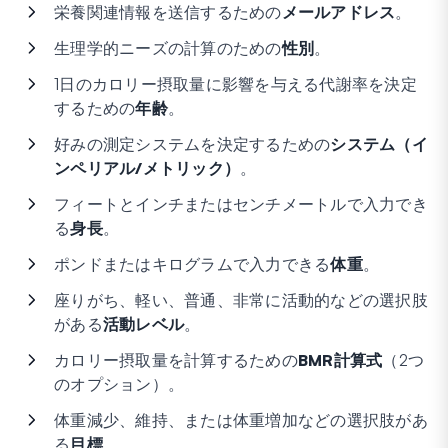
栄養関連情報を送信するための
メールアドレス
。
生理学的ニーズの計算のための
性別
。
1日のカロリー摂取量に影響を与える代謝率を決定
するための
年齢
。
好みの測定システムを決定するための
システム（イ
ンペリアル/メトリック）
。
フィートとインチまたはセンチメートルで入力でき
る
身長
。
ポンドまたはキログラムで入力できる
体重
。
座りがち、軽い、普通、非常に活動的などの選択肢
がある
活動レベル
。
カロリー摂取量を計算するための
BMR計算式
（2つ
のオプション）。
体重減少、維持、または体重増加などの選択肢があ
る
目標
。