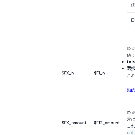
住
日
ID #
値
fal
選
$FX_n
$F1_n
こ
動
ID #
常
$FX_amount
$F12_amount
こ
mul