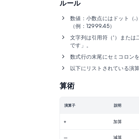
ルール
数値：小数点にはドット（.
（例：12999.45）
文字列は引用符（‘）または
です」。
数式行の末尾にセミコロン
以下にリストされている演
算術
演算子
説明
+
加算
–
減算