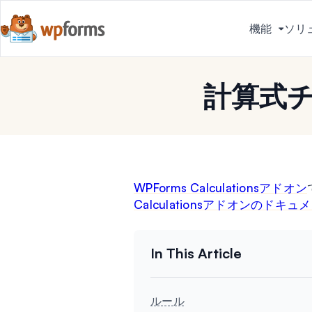
機能
ソリ
メ
ニ
ュ
計算式
ー
を
切
り
替
え
WPForms Calculationsアドオン
る
Calculationsアドオンのドキュ
ルール