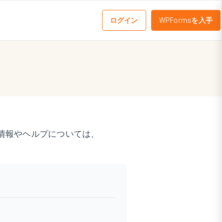
ログイン
WPFormsを入手
メ
ニ
ュ
ー
を
切
り
替
え
情報やヘルプについては、
る