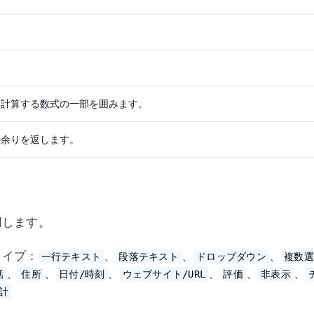
に計算する数式の一部を囲みます。
の余りを返します。
用します。
タイプ：
、
、
、
一行テキスト
段落テキスト
ドロップダウン
複数選
、
、
、
、
、
、
話
住所
日付/時刻
ウェブサイト/URL
評価
非表示
計