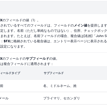
X
のフィールドの値（1）。
可されているすべてのフィールドは、フィールドの
メイン値
を提供しま
指定します。名前（ただし単純なものではない）、住所、チェックボッ
まれます。たとえば、名前フィールドの場合、複合値は[名姓]「John S
意：
$FX
に格納されている複合値は、エントリー表示ページに表示される
式設定になります。
X
のフィールドの
サブフィールド
の値。
れは複合フィールドに適用されます：
ィールドタイプ
サブフィールド
前
名、ミドルネーム、姓
メール
プライマリ、セカンダリ