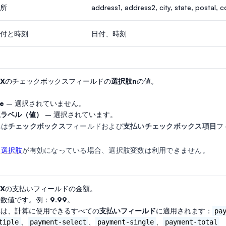
所
address1, address2, city, state, postal, c
付と時刻
日付、時刻
X
のチェックボックスフィールドの
選択肢n
の値。
：
se
– 選択されていません。
択ラベル（値）
– 選択されています。
れは
チェックボックス
フィールドおよび
支払いチェックボックス項目
フ
的選択肢
が有効になっている場合、選択肢変数は利用できません。
X
の支払いフィールドの金額。
に数値です。例：
9.99
。
れは、計算に使用できるすべての
支払いフィールド
に適用されます：
pa
、
、
、
tiple
payment-select
payment-single
payment-total