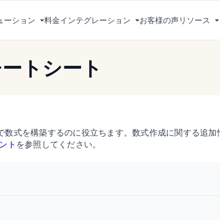
ューション
料金
インテグレーション
お客様の声
リソース
メ
メ
ニ
ニ
ュ
ュ
チートシート
ー
ー
を
を
切
切
り
り
替
替
え
え
で数式を構築するのに役立ちます。数式作成に関する追加
る
る
メント
を参照してください。