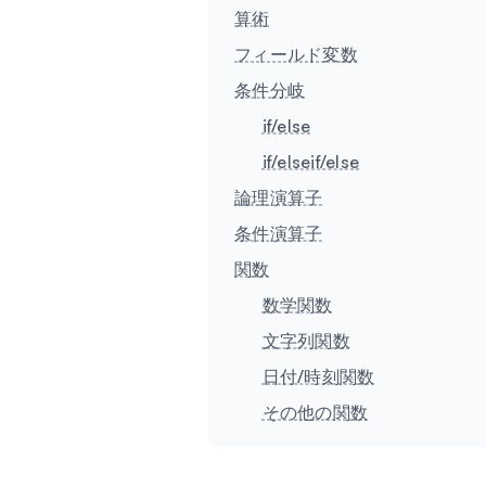
算術
フィールド変数
条件分岐
if/else
if/elseif/else
論理演算子
条件演算子
関数
数学関数
文字列関数
日付/時刻関数
その他の関数