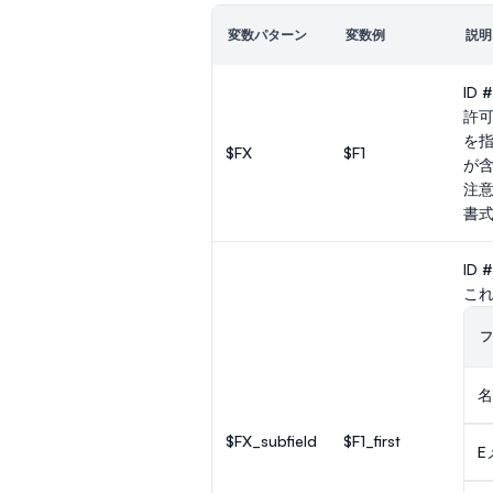
変数パターン
変数例
説明
ID #
許
を
$FX
$F1
が含
注
書
ID #
こ
フ
名
$FX_subfield
$F1_first
E