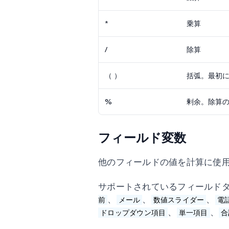
*
乗算
/
除算
（ ）
括弧。最初
%
剰余。除算
フィールド変数
他のフィールドの値を計算に使
サポートされているフィールド
、
、
、
前
メール
数値スライダー
電
、
、
ドロップダウン項目
単一項目
合