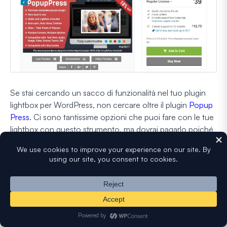
Se stai cercando un sacco di funzionalità nel tuo plugin
lightbox per WordPress, non cercare oltre il plugin
Popup
Press
. Ci sono tantissime opzioni che puoi fare con le tue
lightbox con questo strumento, ma dovrai pagarlo poiché
è un plugin premium.
Caratteristiche:
Ricevi supporto dedicato per le tue domande
Imposta un'opzione per la tua lightbox per aprirsi e
chiudersi automaticamente