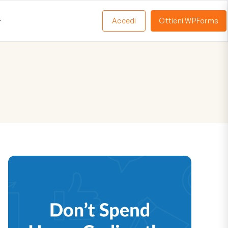
Accedi
Ottieni WPForms
Apri
Menu