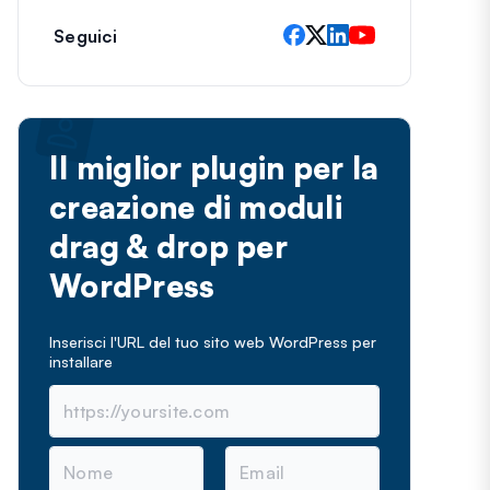
Seguici
Il miglior plugin per la
creazione di moduli
drag & drop per
WordPress
Inserisci l'URL del tuo sito web WordPress per
installare
N
E
o
m