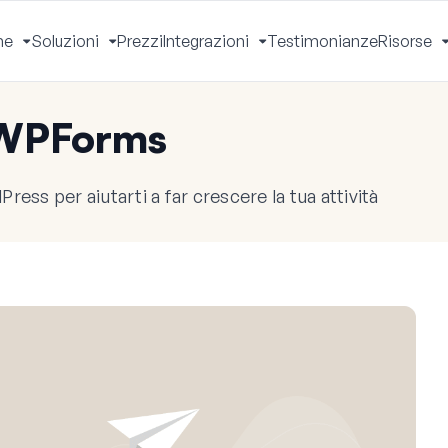
he
Soluzioni
Prezzi
Integrazioni
Testimonianze
Risorse
Apri
Apri
Apri
Menu
Menu
Menu
 WPForms
ress per aiutarti a far crescere la tua attività