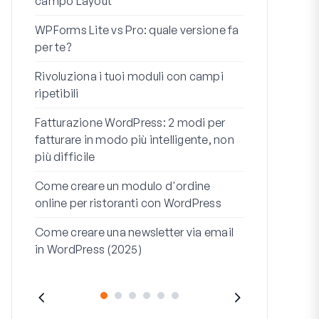
campo Layout
Integrazion
WPForms Lite vs Pro: quale versione fa
WooCommerc
per te?
codice
Rivoluziona i tuoi moduli con campi
I 7 migliori 
ripetibili
logica condi
Fatturazione WordPress: 2 modi per
Come avviare 
fatturare in modo più intelligente, non
fine
più difficile
Come Creare
Come creare un modulo d'ordine
WordPress (
online per ristoranti con WordPress
Riga dell'ind
Come creare una newsletter via email
dell'indirizz
in WordPress (2025)
(+ESEMPI)