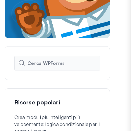
Risorse popolari
Crea moduli più intelligenti più
Come Creare
velocemente: logica condizionale per il
Registrazio