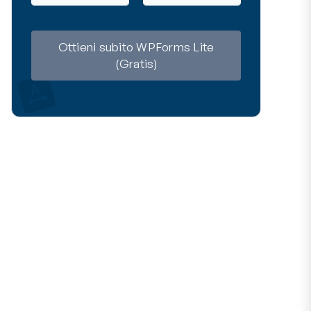
m
a
e
i
l
Ottieni subito WPForms Lite
(Gratis)