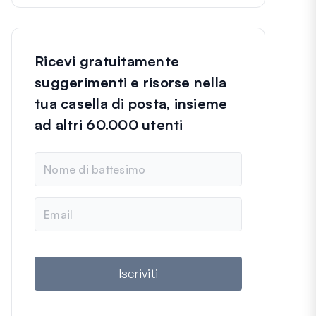
Ricevi gratuitamente
suggerimenti e risorse nella
tua casella di posta, insieme
ad altri 60.000 utenti
N
o
m
e
E
m
a
i
l
Iscriviti