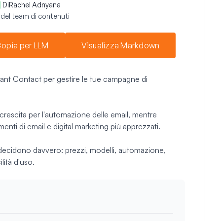
Di
Rachel Adnyana
del team di contenuti
opia per LLM
Visualizza Markdown
tant Contact per gestire le tue campagne di
a crescita per l'automazione delle email, mentre
nti di email e digital marketing più apprezzati.
 decidono davvero: prezzi, modelli, automazione,
ilità d'uso.