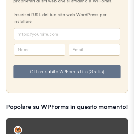
proprietari di siti web che si affidano a WPForms.
Inserisci l'URL del tuo sito web WordPress per
installare
N
E
o
m
m
a
e
i
Ottieni subito WPForms Lite (Gratis)
l
Popolare su WPForms in questo momento!