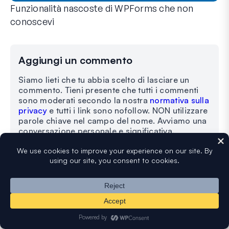
Funzionalità nascoste di WPForms che non
conoscevi
Scopri la potenza nascosta di WPForms con queste funzionalit
Che tu sia un utente esperto di WPForms o che tu abbia appen
Aggiungi un commento
Siamo lieti che tu abbia scelto di lasciare un
commento. Tieni presente che tutti i commenti
sono moderati secondo la nostra
normativa sulla
privacy
e tutti i link sono nofollow. NON utilizzare
parole chiave nel campo del nome. Avviamo una
conversazione personale e significativa.
Il tuo commento