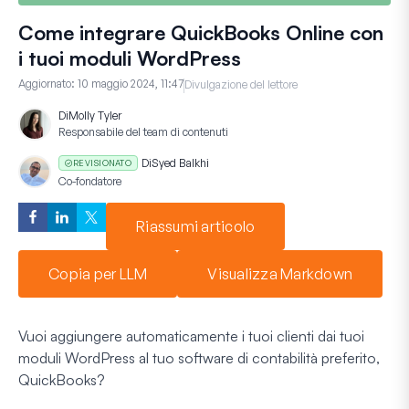
Come integrare QuickBooks Online con
i tuoi moduli WordPress
Aggiornato:
10 maggio 2024, 11:47
Divulgazione del lettore
Di
Molly Tyler
Responsabile del team di contenuti
Di
Syed Balkhi
REVISIONATO
Co-fondatore
Riassumi articolo
Copia per LLM
Visualizza Markdown
Vuoi aggiungere automaticamente i tuoi clienti dai tuoi
moduli WordPress al tuo software di contabilità preferito,
QuickBooks?